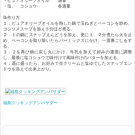
・ピュアオリーブオイル 適量
・塩、 コショウ 各適量
📝作り方
１．ピュアオリーブオイルを熱した鍋で玉ねぎとベーコンを炒め、
コンソメスープを加え５分ほど煮る。
２．１の鍋にスナップえんどうを加え、更に１、２分煮たら火を止
め、ベーコンを取り除いたらバーミックスにかけ、一度裏ごしをす
る。
３．２を再び鍋に戻し火にかけ、牛乳を加えて好みの濃度に調整
し、最後に塩コショウで味付けて風味付けのバターを加える。
４．器に盛ったら、お好みで生クリームと塩ゆでしたスナップエン
ドウを添えて出来上がり。
福島クッキングアンバサダー