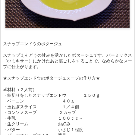
スナップエンドウのポタージュ
スナップえんどうの甘みを活かしたポタージュです。バーミックス
（orミキサー）にかけたあと裏ごしをすることで、なめらかなスー
プに仕上がります。
★スナップエンドウのポタージュスープの作り方★
🍎材料（２人前）
・筋切りをしたスナップエンドウ １５０ｇ
・ベーコン ４０ｇ
・玉ねぎスライス １／４個
・コンソメスープ ２カップ
・牛乳 １００ｃｃ～
・生クリーム お好み
・バター 小さじ１程度