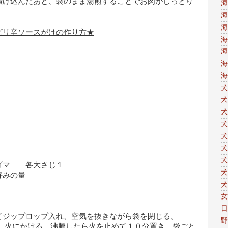
漬け込んだあと、袋のまま湯煎することでお肉がしっとり
海
海
海
ピリ辛ソースがけの作り方★
海
海
海
海
犬
犬
犬
犬
犬
犬
犬
ゴマ 各大さじ１
犬
みの量
犬
女
日
てジップロップ入れ、空気を抜きながら袋を閉じる。
野
れ、火にかける。沸騰したら火を止めて１０分置き、袋ごと