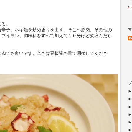
切る。
マ
唐辛子、ネギ類を炒め香りを出す。そこへ豚肉、その他の
。ブイヨン、調味料をすべて加えて１０分ほど煮込んだら
き肉でも良いです。辛さは豆板醤の量で調整してくださ
ブ