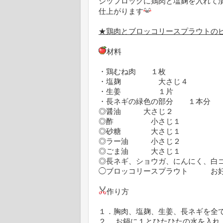
ジップロックに鶏肉と塩麹を入れて
仕上がります
★鶏肉とブロッコリースプラウトの
材料
・鶏むね肉 １枚
・塩麹 大さじ４
・生姜 １片
・長ネギの緑色の部分 １本分
◎醤油 大さじ２
◎酢 小さじ１
◎砂糖 大さじ１
◎ラー油 小さじ２
◎ごま油 大さじ１
◎長ネギ、ショウガ、にんにく、白
◯ブロッコリースプラウト お好
作り方
１．胸肉、塩麹、生姜、長ネギを全
２.．お鍋に１とひたひたの水を入