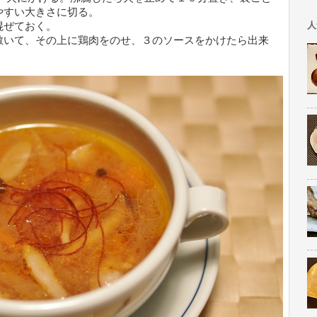
やすい大きさに切る。
人
混ぜておく。
敷いて、その上に鶏肉をのせ、３のソースをかけたら出来