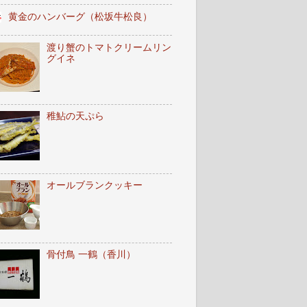
黄金のハンバーグ（松坂牛松良）
渡り蟹のトマトクリームリン
グイネ
稚鮎の天ぷら
オールブランクッキー
骨付鳥 一鶴（香川）