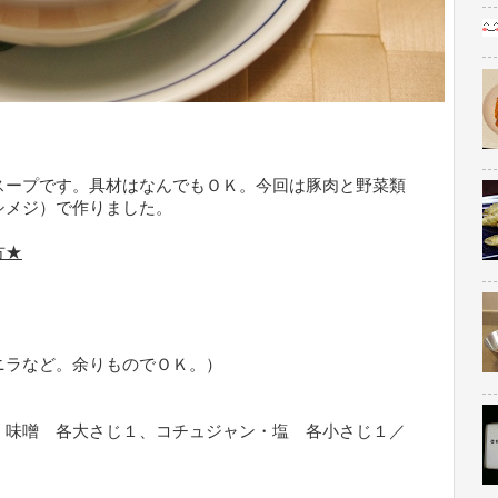
スープです。具材はなんでもＯＫ。今回は豚肉と野菜類
シメジ）で作りました。
方★
ニラなど。余りものでＯＫ。）
・味噌 各大さじ１、コチュジャン・塩 各小さじ１／