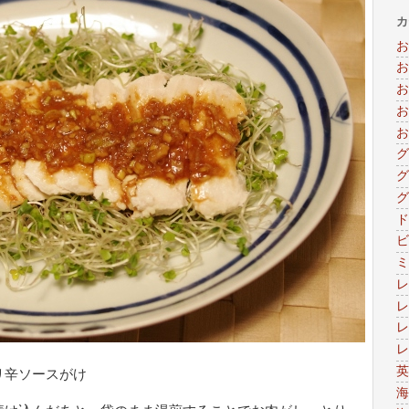
カ
お
お
お
お
お
グ
グ
グ
ド
ビ
ミ
レ
レ
レ
レ
英
リ辛ソースがけ
海