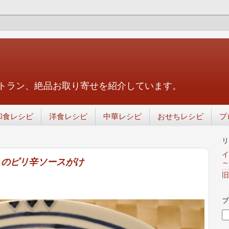
トラン、絶品お取り寄せを紹介しています。
和食レシピ
洋食レシピ
中華レシピ
おせちレシピ
プ
リ
イ
トのピリ辛ソースがけ
～
旧
ブ