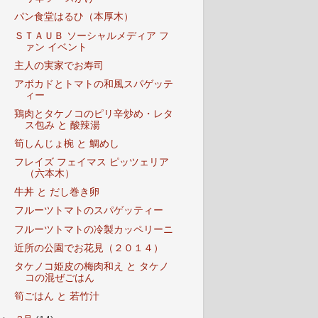
パン食堂はるひ（本厚木）
ＳＴＡＵＢ ソーシャルメディア フ
ァン イベント
主人の実家でお寿司
アボカドとトマトの和風スパゲッテ
ィー
鶏肉とタケノコのピリ辛炒め・レタ
ス包み と 酸辣湯
筍しんじょ椀 と 鯛めし
フレイズ フェイマス ピッツェリア
（六本木）
牛丼 と だし巻き卵
フルーツトマトのスパゲッティー
フルーツトマトの冷製カッペリーニ
近所の公園でお花見（２０１４）
タケノコ姫皮の梅肉和え と タケノ
コの混ぜごはん
筍ごはん と 若竹汁