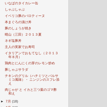
いなばのタイカレー缶
しゃぶしゃぶ
イベリコ豚のバロティーヌ
本まぐろの漬け丼
豚のしょうが焼き
晴山（三田）２０１３夏
ネギ塩豚丼
主人の実家でお寿司
イタリアンでおもてなし（２０１３
年８月）
鶏肉とにんにくの芽のレモン炒め
豚しゃぶサラダ
チキンのグリル（ハチミツとバルサ
ミコ風味）・ ニンジンのスフレ添
え
肉じゃが と イカと三つ葉のゴマ酢
和え
►
7月
(18)