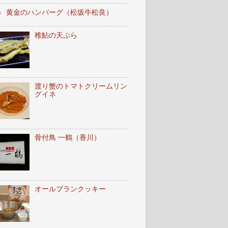
黄金のハンバーグ（松坂牛松良）
稚鮎の天ぷら
渡り蟹のトマトクリームリン
グイネ
骨付鳥 一鶴（香川）
オールブランクッキー