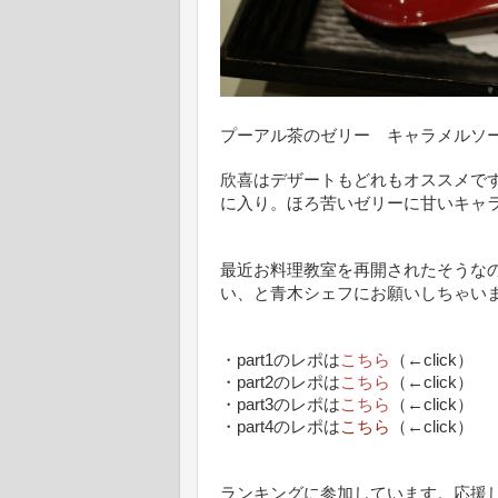
プーアル茶のゼリー キャラメルソ
欣喜はデザートもどれもオススメで
に入り。ほろ苦いゼリーに甘いキャ
最近お料理教室を再開されたそうな
い、と青木シェフにお願いしちゃい
・part1のレポは
こちら
（←click）
・part2のレポは
こちら
（←click）
・part3のレポは
こちら
（←click）
・part4のレポは
こちら
（←click）
ランキングに参加しています。応援