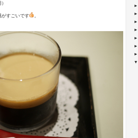
円）
感がすごいです
。