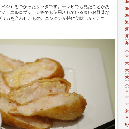
海
ビベジ）をつかったサラダです。テレビでも見たことがあ
海
やジョエルロブション等でも使用されている凄いお野菜な
海
プリカを合わせたもの。ニンジンが特に美味しかったで
海
海
海
海
犬
犬
犬
犬
犬
犬
犬
犬
犬
女
日
野