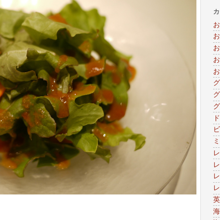
カ
お
お
お
お
お
グ
グ
グ
ド
ビ
ミ
レ
レ
レ
レ
英
海