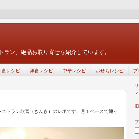
トラン、絶品お取り寄せを紹介しています。
和食レシピ
洋食レシピ
中華レシピ
おせちレシピ
プ
リ
イ
～
旧
レストラン欣喜（きんき）のレポです。月１ペースで通っ
ブ