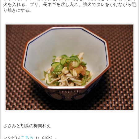
ささみと胡瓜の梅肉和え
レシピは
こちら
（←click）。