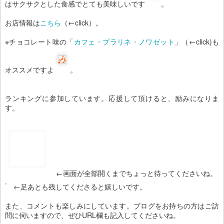
はサクサクとした食感でとても美味しいです
。
お店情報は
こちら
（←click）。
※チョコレート味の「
カフェ・プラリネ・ノワゼット
」（←click)も
オススメですよ
。
ランキングに参加しています。応援して頂けると、励みになりま
す。
←画面が全部開くまでちょっと待ってくださいね。
←足あとも残してくださると嬉しいです。
また、コメントも楽しみにしています。ブログをお持ちの方はご訪
問に伺いますので、ぜひURL欄も記入してくださいね。
投稿時刻
28th September 2015
、投稿者 Unknown さん