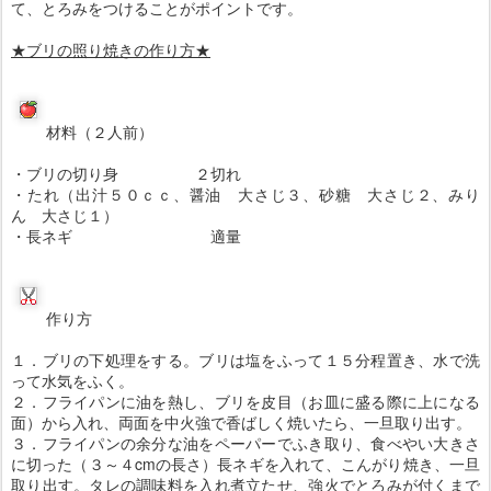
材料（２人前）
・ブリの切り身 ２切れ
・たれ（出汁５０ｃｃ、醤油 大さじ３、砂糖 大さじ２、みり
ん 大さじ１）
・長ネギ 適量
作り方
１．ブリの下処理をする。ブリは塩をふって１５分程置き、水で洗
って水気をふく。
２．フライパンに油を熱し、ブリを皮目（お皿に盛る際に上になる
面）から入れ、両面を中火強で香ばしく焼いたら、一旦取り出す。
３．フライパンの余分な油をペーパーでふき取り、食べやい大きさ
に切った（３～４cmの長さ）長ネギを入れて、こんがり焼き、一旦
取り出す。タレの調味料を入れ煮立たせ、強火でとろみが付くまで
火を入れる。ブリ、長ネギを戻し入れ、強火でタレをかけながら照
り焼きにする。