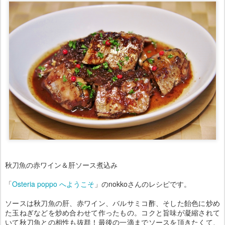
秋刀魚の赤ワイン＆肝ソース煮込み
「
Osteria poppo へようこそ
」のnokkoさんのレシピです。
ソースは秋刀魚の肝、赤ワイン、バルサミコ酢、そした飴色に炒め
た玉ねぎなどを炒め合わせて作ったもの。コクと旨味が凝縮されて
いて秋刀魚との相性も抜群！最後の一滴までソースを頂きたくて、
追加でバケット
を焼いてしまいました。nokkoさん、ワイン