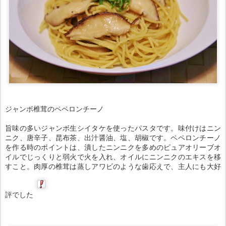
ジャンボ椎茸のペペロンチーノ
旨味の多いジャンボ生シイタケを使ったパスタです。味付けはニン
ニク、唐辛子、昆布茶、出汁醤油、塩、胡椒です。ペペロンチーノ
を作る時のポイントは、潰したニンニクを多めのピュアオリーブオ
イルでじっくりと弱火で火を入れ、オイルにニンニクのエキスを移
すこと。肉厚の椎茸は蒸しアワビのような歯応えで、主人にも大好
評でした