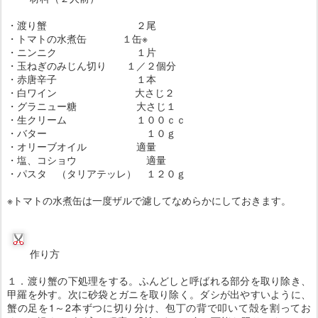
・渡り蟹 ２尾
・トマトの水煮缶 １缶※
・ニンニク １片
・玉ねぎのみじん切り １／２個分
・赤唐辛子 １本
・白ワイン 大さじ２
・グラニュー糖 大さじ１
・生クリーム １００ｃｃ
・バター １０ｇ
・オリーブオイル 適量
・塩、コショウ 適量
・パスタ （タリアテッレ） １２０ｇ
※トマトの水煮缶は一度ザルで濾してなめらかにしておきます。
作り方
１．渡り蟹の下処理をする。ふんどしと呼ばれる部分を取り除き、
甲羅を外す。次に砂袋とガニを取り除く。ダシが出やすいように、
蟹の足を1～2本ずつに切り分け、包丁の背で叩いて殻を割ってお