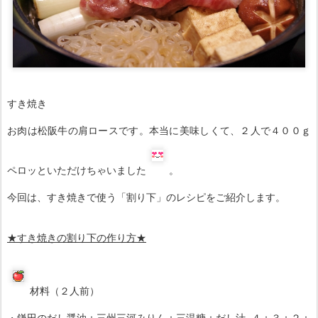
すき焼き
お肉は松阪牛の肩ロースです。本当に美味しくて、２人で４００ｇ
ペロッといただけちゃいました
。
今回は、すき焼きで使う「割り下」のレシピをご紹介します。
★すき焼きの割り下の作り方★
材料（２人前）
・鎌田のだし醤油：三州三河みりん：三温糖：だし汁=４：３：２：
２
作り方
１．上記の調味料をよく混ぜて出来上がり。