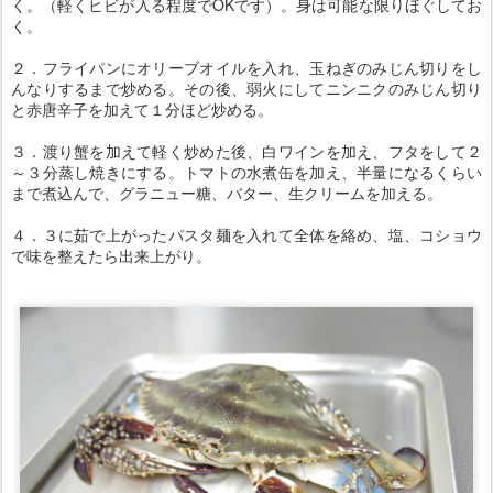
く。（軽くヒビが入る程度でOKです）。身は可能な限りほぐしてお
く。
２．フライパンにオリーブオイルを入れ、玉ねぎのみじん切りをし
んなりするまで炒める。その後、弱火にしてニンニクのみじん切り
と赤唐辛子を加えて１分ほど炒める。
３．渡り蟹を加えて軽く炒めた後、白ワインを加え、フタをして２
～３分蒸し焼きにする。トマトの水煮缶を加え、半量になるくらい
まで煮込んで、グラニュー糖、バター、生クリームを加える。
４．３に茹で上がったパスタ麺を入れて全体を絡め、塩、コショウ
で味を整えたら出来上がり。