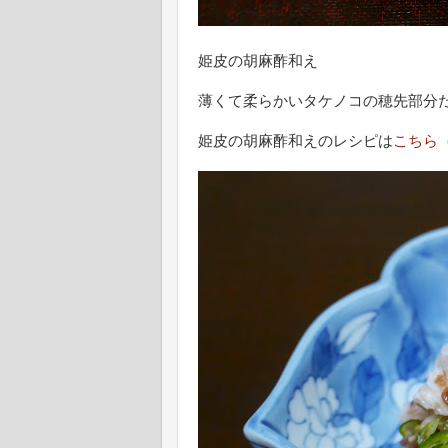
姫皮の胡麻酢和え
薄くて柔らかいタケノコの穂先部分
姫皮の胡麻酢和えのレシピは
こちら
（