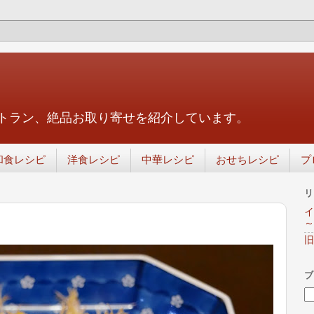
トラン、絶品お取り寄せを紹介しています。
和食レシピ
洋食レシピ
中華レシピ
おせちレシピ
プ
リ
イ
～
旧
ブ