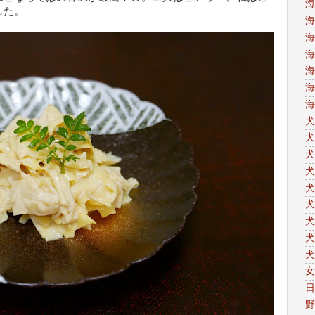
海
した。
海
海
海
海
海
海
犬
犬
犬
犬
犬
犬
犬
犬
犬
女
日
野