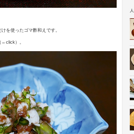
人
だけを使ったゴマ酢和えです。
←click）。