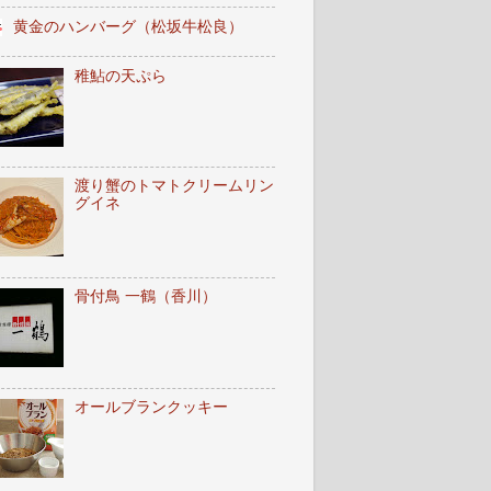
黄金のハンバーグ（松坂牛松良）
稚鮎の天ぷら
渡り蟹のトマトクリームリン
グイネ
骨付鳥 一鶴（香川）
オールブランクッキー