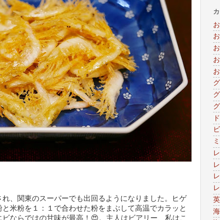
カ
お
お
お
お
お
グ
グ
グ
ド
ビ
ミ
レ
レ
レ
レ
され、関東のスーパーでも出回るようになりました。ヒゲ
英
粉と米粉を１：１で合わせた粉をまぶして高温でカラッと
海
ビならではの甘味が最高！😍。主人はビアリー、私はこ