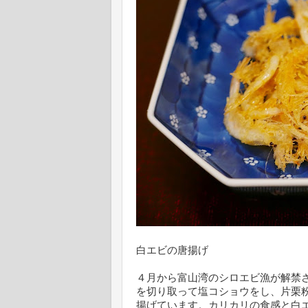
白エビの唐揚げ
４月から富山湾のシロエビ漁が解禁
を切り取って塩コショウをし、片栗
揚げています。カリカリの食感と白エ