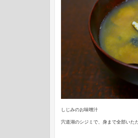
しじみのお味噌汁
宍道湖のシジミで、身まで全部いた