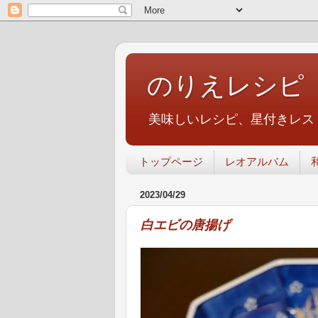
のりえレシピ
美味しいレシピ、星付きレス
トップページ
レオアルバム
2023/04/29
白エビの唐揚げ