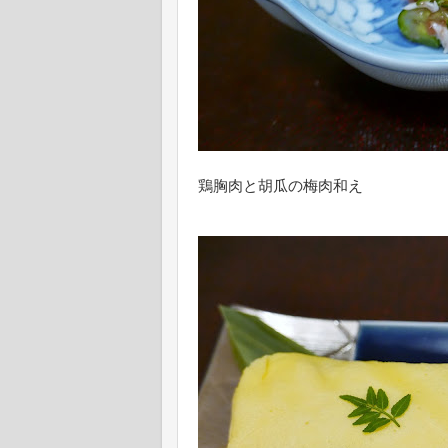
鶏胸肉と胡瓜の梅肉和え