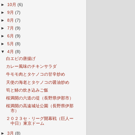
►
10月
(6)
►
9月
(7)
►
8月
(7)
►
7月
(9)
►
6月
(9)
►
5月
(8)
▼
4月
(8)
白エビの唐揚げ
カレー風味のチキンサラダ
牛モモ肉とタケノコの甘辛炒め
天使の海老とタケノコの醤油炒め
筍と鰆の炊き込みご飯
桜満開の六道の堤（長野県伊那市）
桜満開の高遠城址公園（長野県伊那
市）
２０２３セ・リーグ開幕戦（巨人ー
中日）東京ドーム
►
3月
(8)