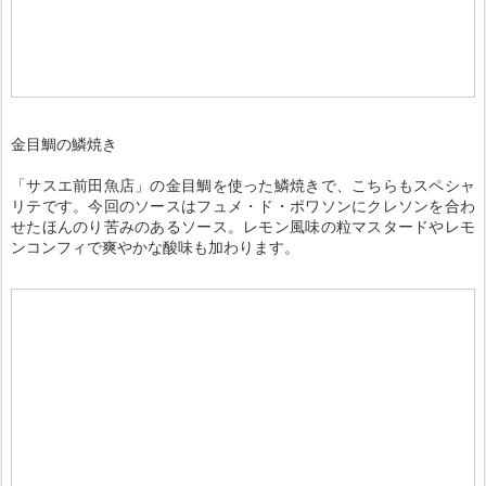
金目鯛の鱗焼き
「サスエ前田魚店」の金目鯛を使った鱗焼きで、こちらもスペシャ
リテです。今回のソースはフュメ・ド・ポワソンにクレソンを合わ
せたほんのり苦みのあるソース。レモン風味の粒マスタードやレモ
ンコンフィで爽やかな酸味も加わります。