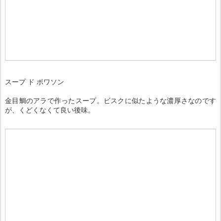
スープ ド ポワソン
金目鯛のアラで作ったスープ。ビスクに似たような濃厚さなのです
が、くどくなくて良い後味。