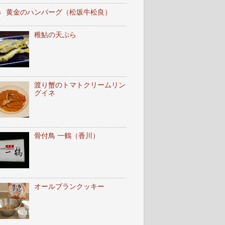
黄金のハンバーグ（松坂牛松良）
稚鮎の天ぷら
渡り蟹のトマトクリームリン
グイネ
骨付鳥 一鶴（香川）
オールブランクッキー