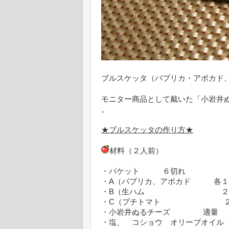
ブルスケッタ（パプリカ・アボカド
モニター商品として戴いた「小岩井
。
★ブルスケッタの作り方★
材料（２人前）
・バケット ６切れ
・A（パプリカ、アボカド 各１
・B（生ハム ２
・C（プチトマト ２
・小岩井ぬるチーズ 適量
・塩、 コショウ オリーブオイ