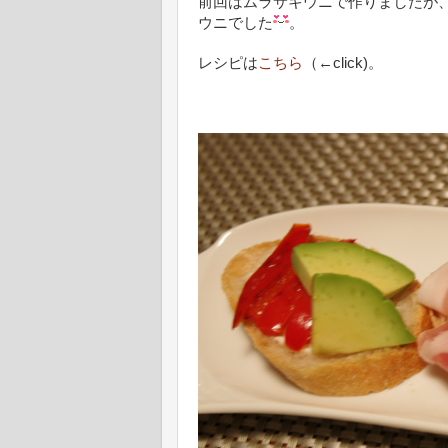
前回はムラサキウニで作りましたが
ウニでした
。
レシピは
こちら
（←click)。