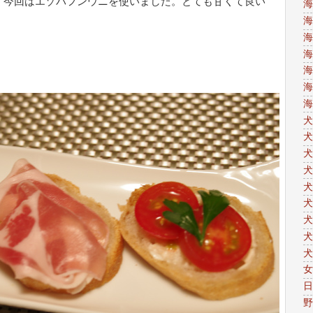
、今回はエゾバフンウニを使いました。とても甘くて良い
海
海
海
海
海
海
海
犬
犬
犬
犬
犬
犬
犬
犬
犬
女
日
野