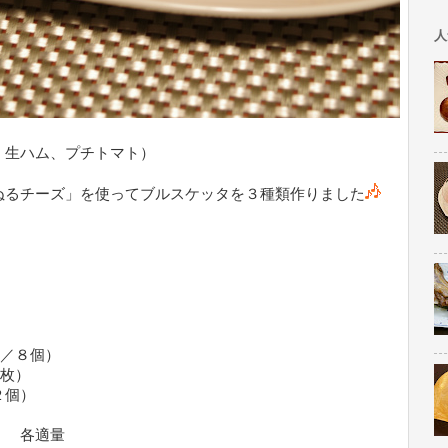
人
、生ハム、プチトマト）
ぬるチーズ」を使ってブルスケッタを３種類作りました
／８個）
枚）
個）
ル 各適量