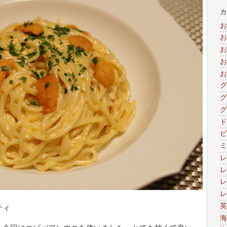
カ
お
お
お
お
お
グ
グ
グ
ド
ビ
ミ
レ
レ
レ
レ
英
ティ
海