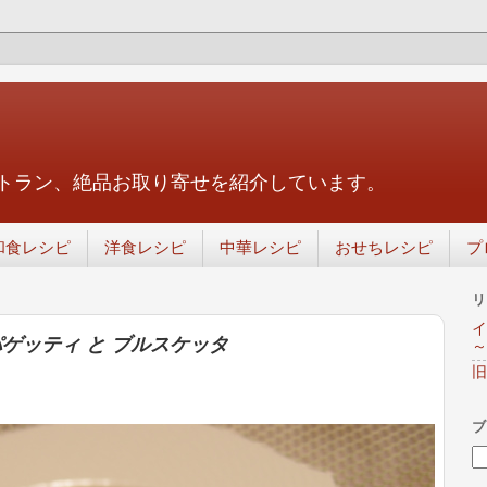
トラン、絶品お取り寄せを紹介しています。
和食レシピ
洋食レシピ
中華レシピ
おせちレシピ
プ
リ
イ
ゲッティ と ブルスケッタ
～
旧
ブ