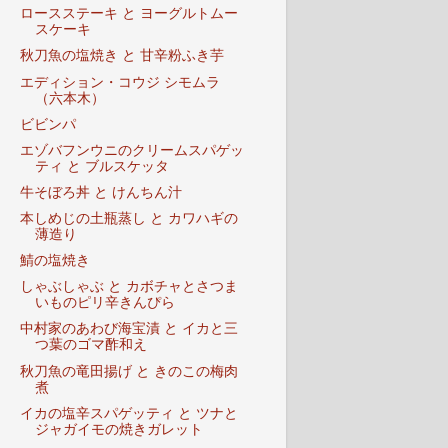
ロースステーキ と ヨーグルトムー
スケーキ
秋刀魚の塩焼き と 甘辛粉ふき芋
エディション・コウジ シモムラ
（六本木）
ビビンパ
エゾバフンウニのクリームスパゲッ
ティ と ブルスケッタ
牛そぼろ丼 と けんちん汁
本しめじの土瓶蒸し と カワハギの
薄造り
鯖の塩焼き
しゃぶしゃぶ と カボチャとさつま
いものピリ辛きんぴら
中村家のあわび海宝漬 と イカと三
つ葉のゴマ酢和え
秋刀魚の竜田揚げ と きのこの梅肉
煮
イカの塩辛スパゲッティ と ツナと
ジャガイモの焼きガレット