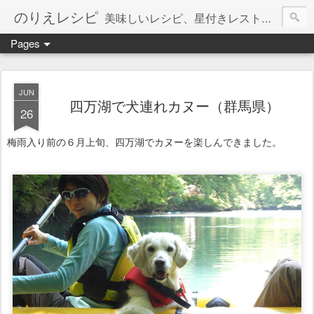
のりえレシピ
美味しいレシピ、星付きレストラン、絶品お取り寄せを紹介しています。
Pages
JUN
四万湖で犬連れカヌー（群馬県）
26
梅雨入り前の６月上旬、四万湖でカヌーを楽しんできました。