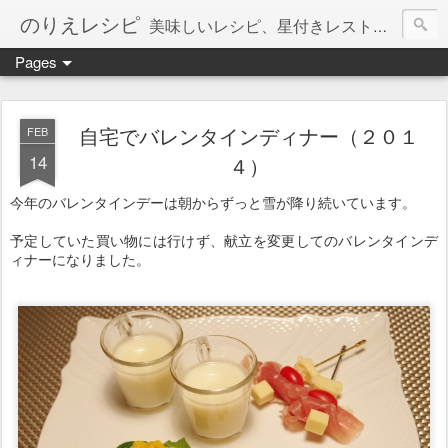
のりえレシピ
美味しいレシピ、星付きレストラン、絶品お取り寄せを紹介しています。
Pages
自宅でバレンタインディナー（２０１
FEB
14
４）
今年のバレンタインデーは朝からずっと雪が降り続いています。
予定していた買い物には行けず、献立を変更してのバレンタインデ
ィナーになりました。