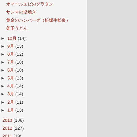
オマールエビのグラタン
サンマの塩焼き
黄金のハンバーグ（松坂牛松良）
釜玉うどん
►
10月
(14)
►
9月
(13)
►
8月
(12)
►
7月
(10)
►
6月
(10)
►
5月
(13)
►
4月
(14)
►
3月
(14)
►
2月
(11)
►
1月
(13)
►
2013
(186)
►
2012
(227)
►
2011
(19)