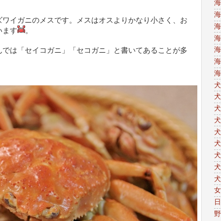
海
海
ズワイガニのメスです。メスはオスよりかなり小さく、お
海
います
。
海
海
んでは「セイコガニ」「セコガニ」と書いてあることが多
海
海
犬
犬
犬
犬
犬
犬
犬
犬
犬
女
日
野