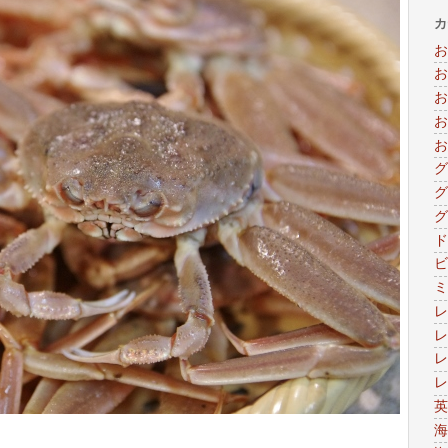
カ
お
お
お
お
お
グ
グ
グ
ド
ビ
ミ
レ
レ
レ
レ
英
海