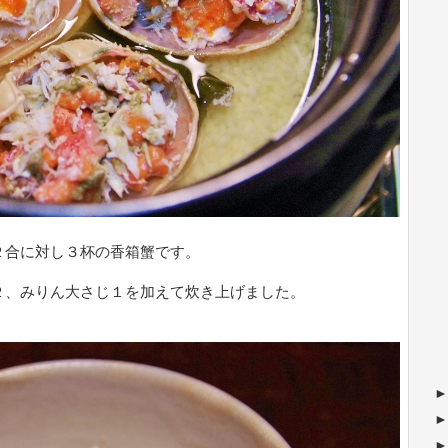
２合に対し３杯の香箱蟹です。
２、みりん大さじ１を加えて炊き上げました。