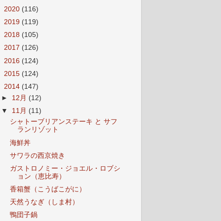
►
2020
(116)
►
2019
(119)
►
2018
(105)
►
2017
(126)
►
2016
(124)
►
2015
(124)
▼
2014
(147)
►
12月
(12)
▼
11月
(11)
シャトーブリアンステーキ と サフ
ランリゾット
海鮮丼
サワラの西京焼き
ガストロノミー・ジョエル・ロブシ
ョン（恵比寿）
香箱蟹（こうばこがに）
天然うなぎ（しま村）
鴨団子鍋