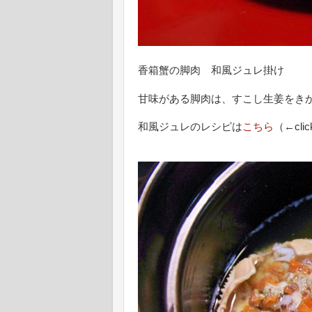
香箱蟹の脚肉 和風ジュレ掛け
甘味がある脚肉は、すこし生姜をき
和風ジュレのレシピは
こちら
（←cli