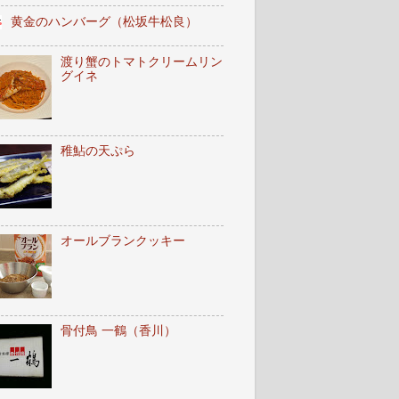
黄金のハンバーグ（松坂牛松良）
渡り蟹のトマトクリームリン
グイネ
稚鮎の天ぷら
オールブランクッキー
骨付鳥 一鶴（香川）