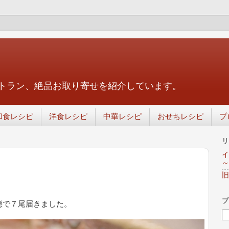
トラン、絶品お取り寄せを紹介しています。
和食レシピ
洋食レシピ
中華レシピ
おせちレシピ
プ
リ
イ
～
旧
ブ
態で７尾届きました。