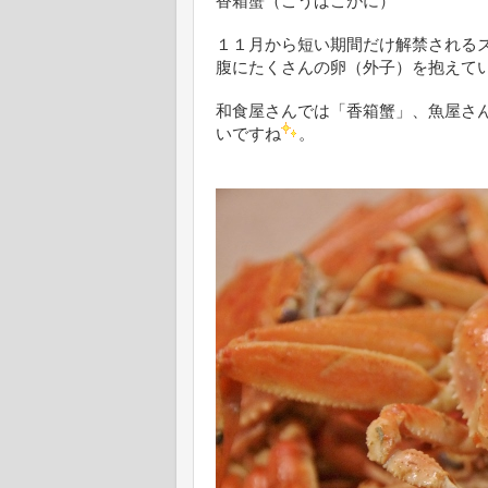
香箱蟹（こうばこがに）
１１月から短い期間だけ解禁される
腹にたくさんの卵（外子）を抱えて
和食屋さんでは「香箱蟹」、魚屋さ
いですね
。