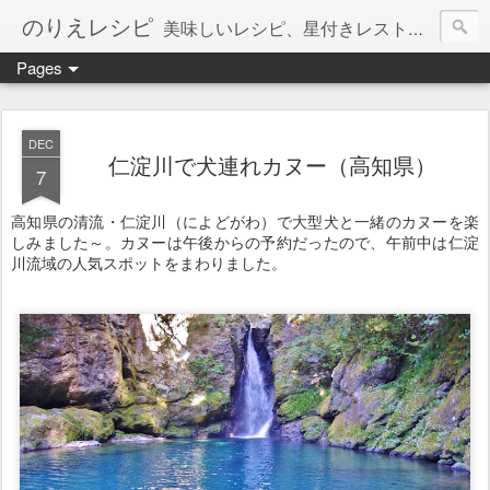
のりえレシピ
美味しいレシピ、星付きレストラン、絶品お取り寄せを紹介しています。
Pages
DEC
仁淀川で犬連れカヌー（高知県）
7
高知県の清流・仁淀川（によどがわ）で大型犬と一緒のカヌーを楽
しみました～。カヌーは午後からの予約だったので、午前中は仁淀
川流域の人気スポットをまわりました。