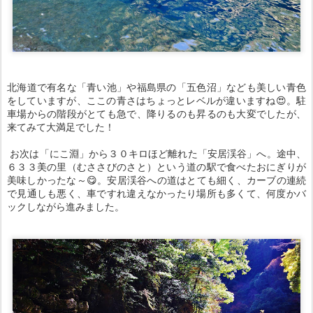
北海道で有名な「青い池」や福島県の「五色沼」なども美しい青色
をしていますが、ここの青さはちょっとレベルが違いますね😍。駐
車場からの階段がとても急で、降りるのも昇るのも大変でしたが、
来てみて大満足でした！
お次は「にこ淵」から３０キロほど離れた「安居渓谷」へ。途中、
６３３美の里（むささびのさと）という道の駅で食べたおにぎりが
美味しかったな～😋。安居渓谷への道はとても細く、カーブの連続
で見通しも悪く、車ですれ違えなかったり場所も多くて、何度かバ
ックしながら進みました。