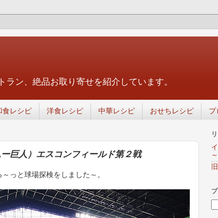
トラン、絶品お取り寄せを紹介しています。
和食レシピ
洋食レシピ
中華レシピ
おせちレシピ
プ
リ
イ
ムー巨人）エスコンフィールド第２戦
～
旧
る～っと球場探検をしました～。
ブ