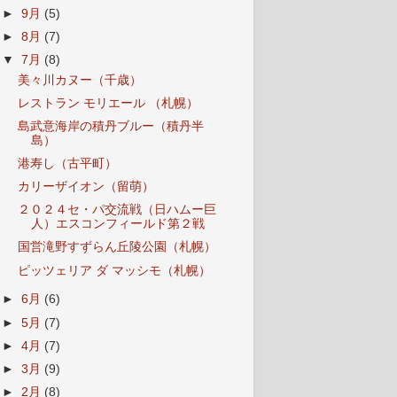
►
9月
(5)
►
8月
(7)
▼
7月
(8)
美々川カヌー（千歳）
レストラン モリエール （札幌）
島武意海岸の積丹ブルー（積丹半
島）
港寿し（古平町）
カリーザイオン（留萌）
２０２４セ・パ交流戦（日ハムー巨
人）エスコンフィールド第２戦
国営滝野すずらん丘陵公園（札幌）
ピッツェリア ダ マッシモ（札幌）
►
6月
(6)
►
5月
(7)
►
4月
(7)
►
3月
(9)
►
2月
(8)