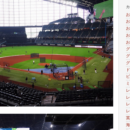
カ
お
お
お
お
お
グ
グ
グ
ド
ビ
ミ
レ
レ
レ
レ
英
海