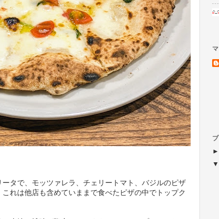
マ
ブ
）
リータで、モッツァレラ、チェリートマト、バジルのピザ
、これは他店も含めていままで食べたピザの中でトップク