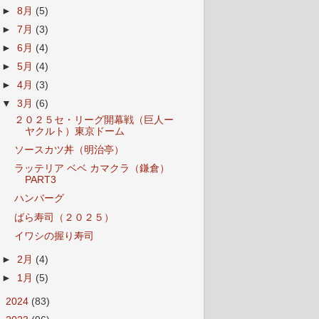
►
8月
(5)
►
7月
(3)
►
6月
(4)
►
5月
(4)
►
4月
(3)
▼
3月
(6)
２０２５セ・リーグ開幕戦（巨人ー
ヤクルト）東京ドーム
ソースカツ丼（明治亭）
ラッテリア ベベ カマクラ（鎌倉）
PART3
ハンバーグ
ばら寿司（２０２５）
イワシの握り寿司
►
2月
(4)
►
1月
(5)
►
2024
(83)