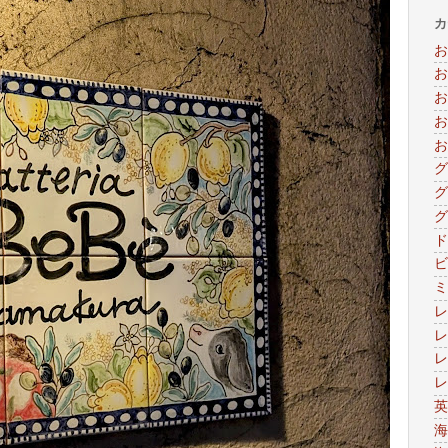
カ
お
お
お
お
お
グ
グ
グ
ド
ビ
ミ
レ
レ
レ
レ
英
海