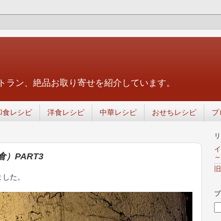
トラン、絶品お取り寄せを紹介しています。
和食レシピ
洋食レシピ
中華レシピ
おせちレシピ
プ
リ
イ
）PART3
～
旧
ました。
ブ