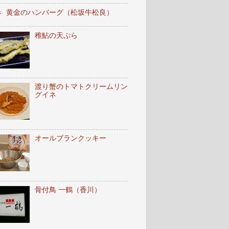
黄金のハンバーグ（松坂牛松良）
稚鮎の天ぷら
渡り蟹のトマトクリームリン
グイネ
オールブランクッキー
骨付鳥 一鶴（香川）