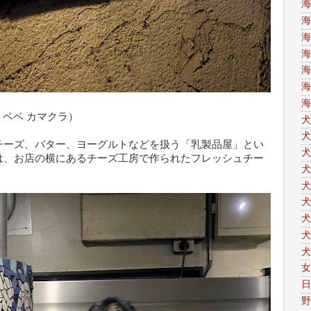
海
海
海
海
海
海
海
テリア ベベ カマクラ）
犬
犬
チーズ、バター、ヨーグルトなどを扱う「乳製品屋」とい
犬
は、お店の横にあるチーズ工房で作られたフレッシュチー
犬
犬
犬
犬
犬
犬
女
日
野