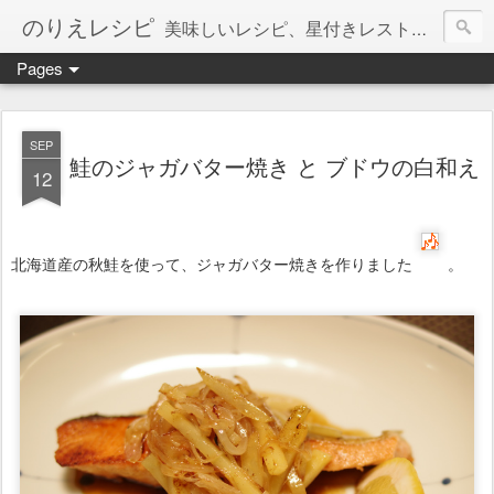
のりえレシピ
美味しいレシピ、星付きレストラン、絶品お取り寄せを紹介しています。
Pages
SEP
鮭のジャガバター焼き と ブドウの白和え
12
北海道産の秋鮭を使って、ジャガバター焼きを作りました
。