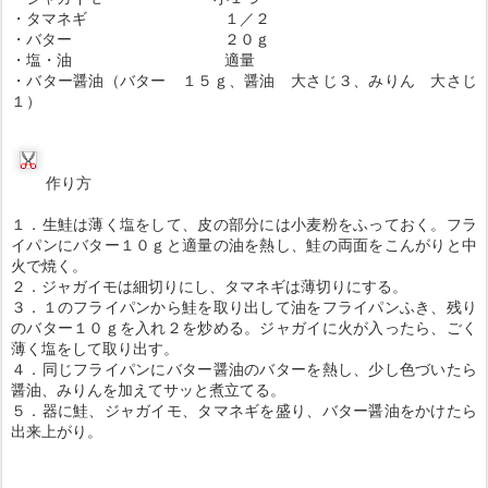
・タマネギ １／２
・バター ２０ｇ
・塩・油 適量
・バター醤油（バター １５ｇ、醤油 大さじ３、みりん 大さじ
１）
作り方
１．生鮭は薄く塩をして、皮の部分には小麦粉をふっておく。フラ
イパンにバター１０ｇと適量の油を熱し、鮭の両面をこんがりと中
火で焼く。
２．ジャガイモは細切りにし、タマネギは薄切りにする。
３．１のフライパンから鮭を取り出して油をフライパンふき、残り
のバター１０ｇを入れ２を炒める。ジャガイに火が入ったら、ごく
薄く塩をして取り出す。
４．同じフライパンにバター醤油のバターを熱し、少し色づいたら
醤油、みりんを加えてサッと煮立てる。
５．器に鮭、ジャガイモ、タマネギを盛り、バター醤油をかけたら
出来上がり。