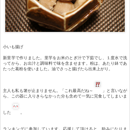
小いも揚げ
新里芋で作りました。
里芋をお米のとぎ汁で下茹でし、１度水で洗
ってから、お出汁と調味料で味を含ませます。粉は、あたり鉢であ
たった葛粉を使いました。油でさっと揚げたら出来上がり。
主人も私も箸が止まりません。「これ最高だね～
」と言いなが
ら、この器に入りきらなかった分も含めて一気に完食してしまいま
した
。
ランキングに参加しています。応援して頂けると、励みになりま