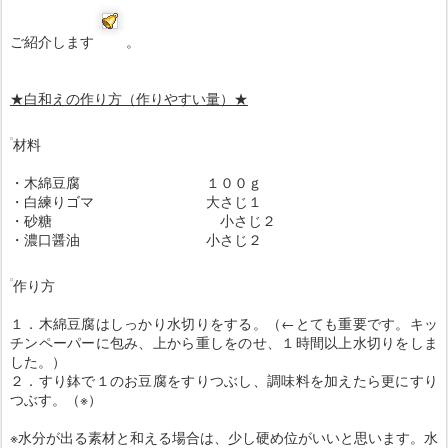
ご紹介します
。
★白和えの作り方（作りやすい量）★
材料
・木綿豆腐 １００ｇ
・白練りゴマ 大さじ１
・砂糖 小さじ２
・濃口醤油 小さじ２
作り方
１．木綿豆腐はしっかり水切りをする。（←とても重要です。キッ
チンペーパーに包み、上から重しをのせ、１時間以上水切りをしま
した。）
２．すり鉢で１のお豆腐をすりつぶし、調味料を加えたら更にすり
つぶす。（※）
※水分が出る素材と和える場合は、少し硬め位がいいと思います。水