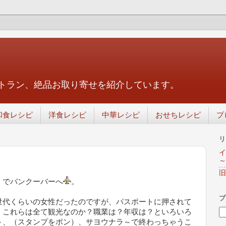
トラン、絶品お取り寄せを紹介しています。
和食レシピ
洋食レシピ
中華レシピ
おせちレシピ
プ
リ
イ
～
旧
）でバンクーバーへ
。
ブ
世代くらいの女性だったのですが、パスポートに押されて
、これらは全て観光なのか？職業は？年収は？といろいろ
～、（スタンプをポン）、サヨウナラ～で終わっちゃうこ