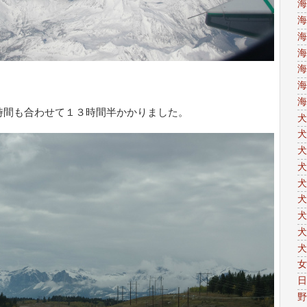
海
海
海
海
海
海
海
時間も合わせて１３時間半かかりました。
犬
犬
犬
犬
犬
犬
犬
犬
犬
女
日
野