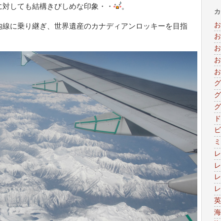
に対しても結構きびしめな印象・・
。
カ
お
内線に乗り継ぎ、世界遺産のカナディアンロッキーを目指
お
お
お
お
グ
グ
グ
ド
ビ
ミ
レ
レ
レ
レ
英
海