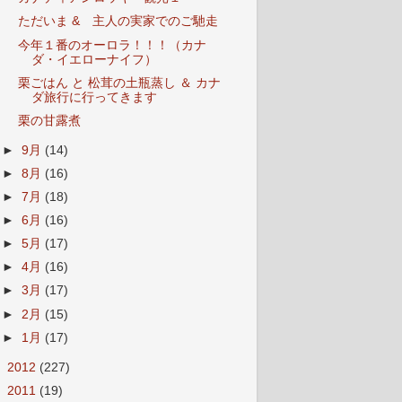
ただいま & 主人の実家でのご馳走
今年１番のオーロラ！！！（カナ
ダ・イエローナイフ）
栗ごはん と 松茸の土瓶蒸し ＆ カナ
ダ旅行に行ってきます
栗の甘露煮
►
9月
(14)
►
8月
(16)
►
7月
(18)
►
6月
(16)
►
5月
(17)
►
4月
(16)
►
3月
(17)
►
2月
(15)
►
1月
(17)
►
2012
(227)
►
2011
(19)