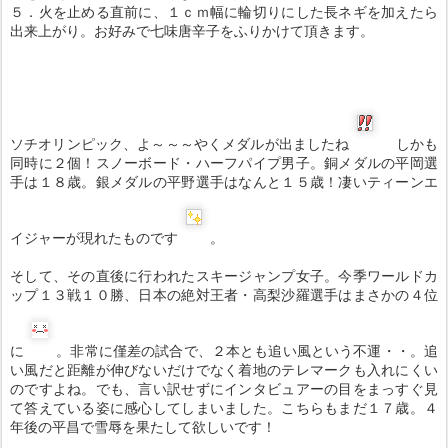
５．火を止める直前に、１ｃｍ幅に輪切りにした長ネギを加えたら
出来上がり。お好みで七味唐辛子をふりかけて頂きます。
ソチオリンピック、よ～～～やくメダルが出ましたね
しかも
同時に２個！スノーボード・ハーフパイプ男子。銅メダルの平岡選
手は１８歳。銀メダルの平野選手はなんと１５歳！凄いティーンエ
イジャーが現れたものです
。
そして、その直後に行われたスキージャンプ女子。今季ワールドカ
ップ１３戦１０勝、日本の絶対王者・高梨沙羅選手はまさかの４位
に
。非常に僅差の試合で、２本とも追い風という不運・・。追
い風だと距離が伸びないだけでなく着地のテレマークも入れにくい
のですよね。でも、言い訳せずにインタビュアーの目をまっすぐ見
て答えている姿に感心してしまいました。こちらもまだ１７歳。４
年後の平昌で雪辱を果たして欲しいです！