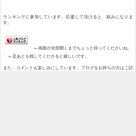
ランキングに参加しています。応援して頂けると、励みになりま
す。
←画面が全部開くまでちょっと待ってくださいね。
←足あとも残してくださると嬉しいです。
また、コメントも楽しみにしています。ブログをお持ちの方はご訪
問に伺いますので、ぜひURL欄も記入してくださいね。
投稿時刻
12th February 2014
、投稿者 Unknown さん
ラベル:
レシピ（和食）
11
コメントを表示