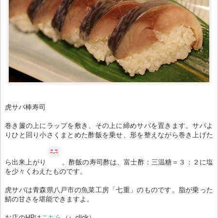
虎サバ棒寿司
巻き簾の上にラップを敷き、その上に締めサバを置きます。サバよ
りひと回り小さくまとめた酢飯を乗せ、形を整えながら巻き上げた
ら出来上がり
。酢飯の寿司酢は、富士酢：三温糖＝３：２に塩
を少々くわえたものです。
虎サバは青森県八戸市の魚菜工房「七重」のものです。脂が乗った
鯖の甘さを堪能できますよ。
お店のHPは
こちら
（←click）。