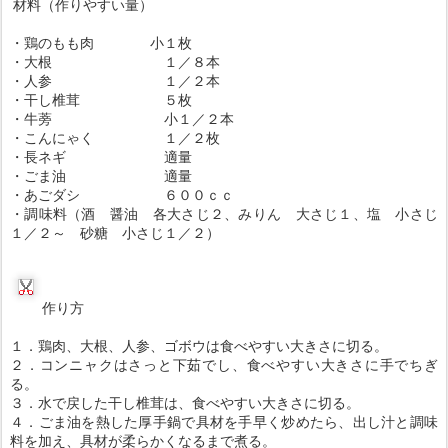
材料（作りやすい量）
・鶏のもも肉 小１枚
・大根 １／８本
・人参 １／２本
・干し椎茸 ５枚
・牛蒡 小１／２本
・こんにゃく １／２枚
・長ネギ 適量
・ごま油 適量
・あごダシ ６００ｃｃ
・調味料（酒 醤油 各大さじ２、みりん 大さじ１、塩 小さじ
１／２～ 砂糖 小さじ１／２）
作り方
１．鶏肉、大根、人参、ゴボウは食べやすい大きさに切る。
２．コンニャクはさっと下茹でし、食べやすい大きさに手でちぎ
る。
３．水で戻した干し椎茸は、食べやすい大きさに切る。
４．ごま油を熱した厚手鍋で具材を手早く炒めたら、出し汁と調味
料を加え、具材が柔らかくなるまで煮る。