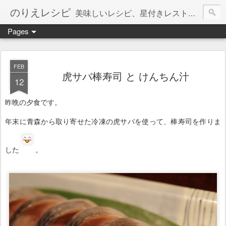
のりえレシピ
美味しいレシピ、星付きレストラン、絶品お取り寄せを紹介しています。
Pages
FEB
虎サバ棒寿司 と けんちん汁
12
昨晩の夕食です。
年末に青森から取り寄せた冷凍の虎サバを使って、棒寿司を作りま
した
。