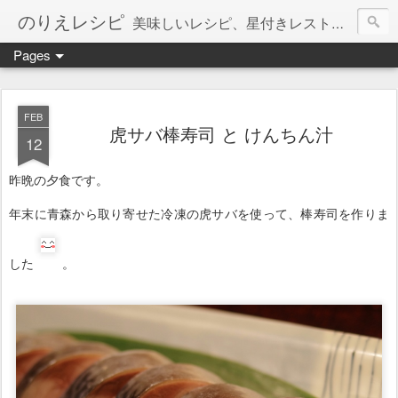
のりえレシピ
美味しいレシピ、星付きレストラン、絶品お取り寄せを紹介しています。
Pages
FEB
虎サバ棒寿司 と けんちん汁
12
昨晩の夕食です。
年末に青森から取り寄せた冷凍の虎サバを使って、棒寿司を作りま
した
。