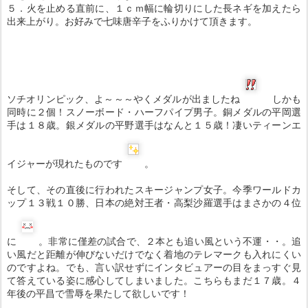
５．火を止める直前に、１ｃｍ幅に輪切りにした長ネギを加えたら
出来上がり。お好みで七味唐辛子をふりかけて頂きます。
ソチオリンピック、よ～～～やくメダルが出ましたね
しかも
同時に２個！スノーボード・ハーフパイプ男子。銅メダルの平岡選
手は１８歳。銀メダルの平野選手はなんと１５歳！凄いティーンエ
イジャーが現れたものです
。
そして、その直後に行われたスキージャンプ女子。今季ワールドカ
ップ１３戦１０勝、日本の絶対王者・高梨沙羅選手はまさかの４位
に
。非常に僅差の試合で、２本とも追い風という不運・・。追
い風だと距離が伸びないだけでなく着地のテレマークも入れにくい
のですよね。でも、言い訳せずにインタビュアーの目をまっすぐ見
て答えている姿に感心してしまいました。こちらもまだ１７歳。４
年後の平昌で雪辱を果たして欲しいです！