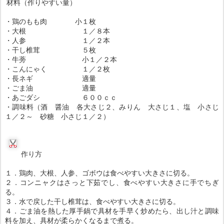
材料（作りやすい量）
・鶏のもも肉 小１枚
・大根 １／８本
・人参 １／２本
・干し椎茸 ５枚
・牛蒡 小１／２本
・こんにゃく １／２枚
・長ネギ 適量
・ごま油 適量
・あごダシ ６００ｃｃ
・調味料（酒 醤油 各大さじ２、みりん 大さじ１、塩 小さじ
１／２～ 砂糖 小さじ１／２）
作り方
１．鶏肉、大根、人参、ゴボウは食べやすい大きさに切る。
２．コンニャクはさっと下茹でし、食べやすい大きさに手でちぎ
る。
３．水で戻した干し椎茸は、食べやすい大きさに切る。
４．ごま油を熱した厚手鍋で具材を手早く炒めたら、出し汁と調味
料を加え、具材が柔らかくなるまで煮る。