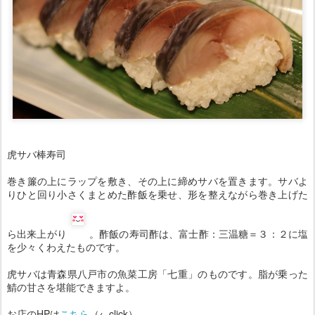
虎サバ棒寿司
巻き簾の上にラップを敷き、その上に締めサバを置きます。サバよ
りひと回り小さくまとめた酢飯を乗せ、形を整えながら巻き上げた
ら出来上がり
。酢飯の寿司酢は、富士酢：三温糖＝３：２に塩
を少々くわえたものです。
虎サバは青森県八戸市の魚菜工房「七重」のものです。脂が乗った
鯖の甘さを堪能できますよ。
お店のHPは
こちら
（←click）。