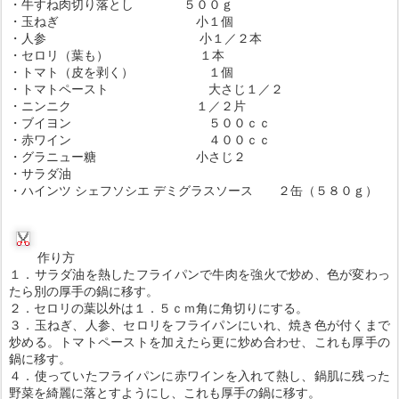
・牛すね肉切り落とし ５００ｇ
・玉ねぎ 小１個
・人参 小１／２本
・セロリ（葉も） １本
・トマト（皮を剥く） １個
・トマトペースト 大さじ１／２
・ニンニク １／２片
・ブイヨン ５００ｃｃ
・赤ワイン ４００ｃｃ
・グラニュー糖 小さじ２
・サラダ油
・ハインツ シェフソシエ デミグラスソース ２缶（５８０ｇ）
作り方
１．サラダ油を熱したフライパンで牛肉を強火で炒め、色が変わっ
たら別の厚手の鍋に移す。
２．セロリの葉以外は１．５ｃｍ角に角切りにする。
３．玉ねぎ、人参、セロリをフライパンにいれ、焼き色が付くまで
炒める。トマトペーストを加えたら更に炒め合わせ、これも厚手の
鍋に移す。
４．使っていたフライパンに赤ワインを入れて熱し、鍋肌に残った
野菜を綺麗に落とすようにし、これも厚手の鍋に移す。