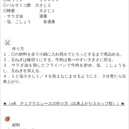
◎バルサミコ酢 大さじ２
◎蜂蜜 大さじ１
・サラダ油 適量
・塩、こしょう 各適量
作り方
１．◎の材料を全て小鍋に入れ弱火でとろっとするまで煮詰める。
２．玉ねぎは輪切りにする。牛肉は食べやすい大きさに切る。
３．サラダ油を熱したフライパンで牛肉を炒め、塩、こしょうを
し、玉ねぎを加える。
４．１と塩小さじ１／４を加えなじませるように２、３分煮たら出
来上がり。
★（※A デミグラスシースの作り方（出来上がり３カップ程））
★
材料