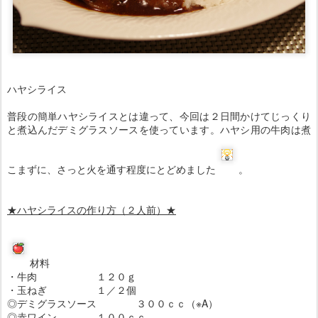
ハヤシライス
普段の簡単ハヤシライスとは違って、今回は２日間かけてじっくり
と煮込んだデミグラスソースを使っています。ハヤシ用の牛肉は煮
こまずに、さっと火を通す程度にとどめました
。
★ハヤシライスの作り方（２人前）
★
材料
・牛肉 １２０ｇ
・玉ねぎ １／２個
◎デミグラスソース ３００ｃｃ（※A）
◎赤ワイン １００ｃｃ