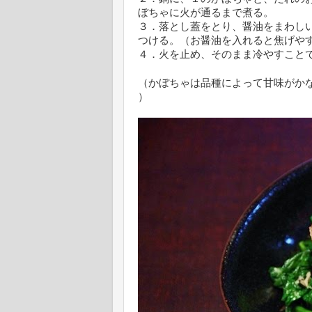
ぼちゃに火が通るまで煮る。
３．落とし蓋をとり、醤油をまわし
つける。（お醤油を入れると焦げや
４．火を止め、そのまま冷やすこと
（かぼちゃは品種によって甘味がか
）