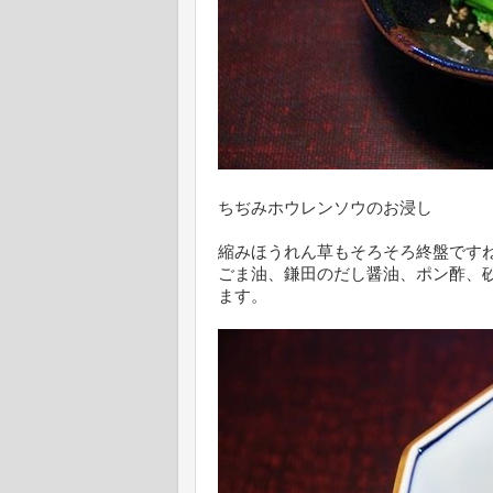
ちぢみホウレンソウのお浸し
縮みほうれん草もそろそろ終盤です
ごま油、鎌田のだし醤油、ポン酢、
ます。