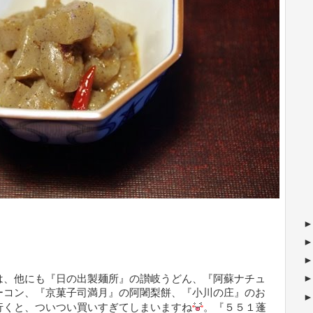
は、他にも『日の出製麺所』の讃岐うどん、『阿蘇ナチュ
ーコン、『京菓子司満月』の阿闍梨餅、『小川の庄』のお
行くと、ついつい買いすぎてしまいますね
。『５５１蓬