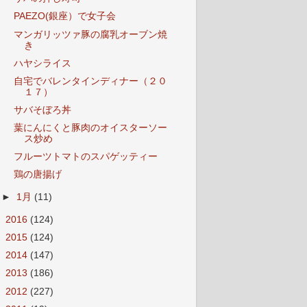
PAEZO(銀座）で女子会
マンガリッツァ豚の腐乳オーブン焼
き
ハヤシライス
自宅でバレンタインディナー（２０
１７）
サバそぼろ丼
葉にんにくと豚肉のオイスターソー
ス炒め
フルーツトマトのスパゲッティー
鶏の唐揚げ
►
1月
(11)
►
2016
(124)
►
2015
(124)
►
2014
(147)
►
2013
(186)
►
2012
(227)