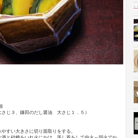
個
大さじ３、鎌田のだし醤油 大さじ１．５）
べやすい大きさに切り面取りをする。
お酒と砂糖をいれ火にかけ、落し蓋をして中火～弱火でか