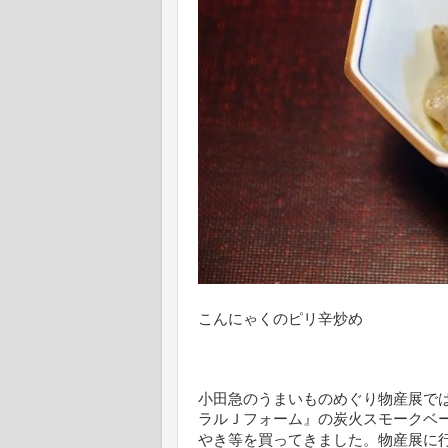
こんにゃくのピリ辛炒め
小田急のうまいものめぐり物産展で
ラルＪフォーム』の炭火スモークベ
やき等を買ってきました。物産展に