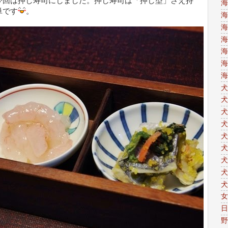
今回は押し寿司にしました。押し寿司は「押し型」さえ持
海
単です
。
海
海
海
海
海
海
犬
犬
犬
犬
犬
犬
犬
犬
犬
女
日
野