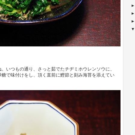
ね。いつもの通り、
さっと茹でたチヂミホウレンソウに、
砂糖で味付けをし、頂く直前に鰹節と刻み海苔を添えてい