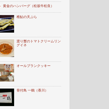
黄金のハンバーグ（松坂牛松良）
稚鮎の天ぷら
渡り蟹のトマトクリームリン
グイネ
オールブランクッキー
骨付鳥 一鶴（香川）