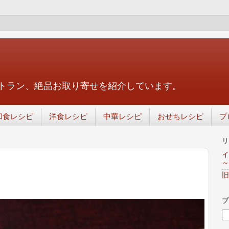
トラン、絶品お取り寄せを紹介しています。
和食レシピ
洋食レシピ
中華レシピ
おせちレシピ
プ
リ
イ
～
旧
ブ