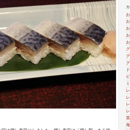
カ
お
お
お
お
お
グ
グ
グ
ド
ビ
ミ
レ
レ
レ
レ
英
海