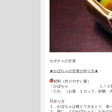
カボチャの甘煮
★かぼちゃの甘煮の作り方★
材料（作りやすい量）
・かぼちゃ １／２
・たれ （お酒 １カップ、砂糖 
作り方
１．かぼちゃは種とワタをとり、食
２．鍋に、１のかぼちゃと、たれの