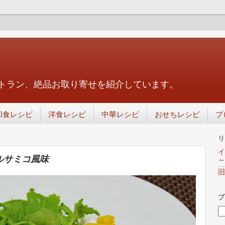
トラン、絶品お取り寄せを紹介しています。
和食レシピ
洋食レシピ
中華レシピ
おせちレシピ
プ
リ
イ
ルサミコ風味
～
旧
ブ