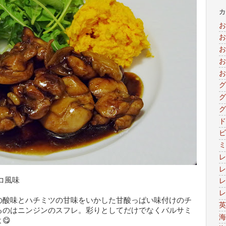
カ
お
お
お
お
お
グ
グ
グ
ド
ビ
ミ
レ
レ
コ風味
レ
レ
の酸味とハチミツの甘味をいかした甘酸っぱい味付けのチ
英
るのはニンジンのスフレ。彩りとしてだけでなくバルサミ
海
😋