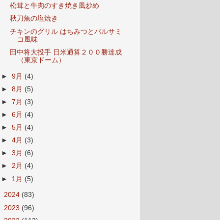
松茸と牛肉のすき焼き風炒め
秋刀魚の塩焼き
チキンのグリル はちみつとバルサミ
コ風味
田中将大投手 日米通算２００勝達成
（東京ドーム）
►
9月
(4)
►
8月
(5)
►
7月
(3)
►
6月
(4)
►
5月
(4)
►
4月
(3)
►
3月
(6)
►
2月
(4)
►
1月
(5)
►
2024
(83)
►
2023
(96)