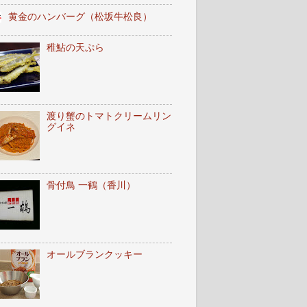
黄金のハンバーグ（松坂牛松良）
稚鮎の天ぷら
渡り蟹のトマトクリームリン
グイネ
骨付鳥 一鶴（香川）
オールブランクッキー