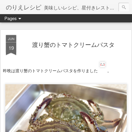
のりえレシピ
美味しいレシピ、星付きレストラン、絶品お取り寄せを紹介しています。
Pages
JUN
渡り蟹のトマトクリームパスタ
19
昨晩は渡り蟹のトマトクリームパスタを作りました
。