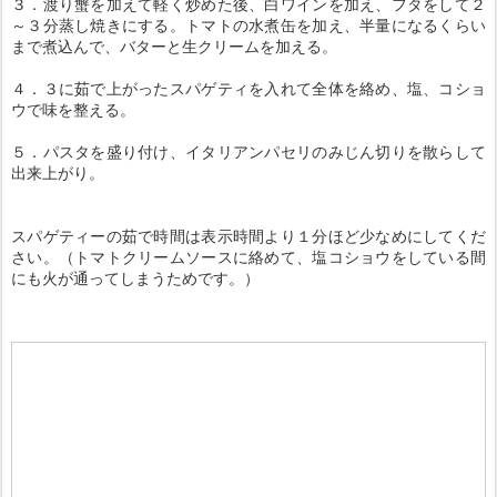
３．渡り蟹を加えて軽く炒めた後、白ワインを加え、フタをして２
～３分蒸し焼きにする。トマトの水煮缶を加え、半量になるくらい
まで煮込んで、バターと生クリームを加える。
４．３に茹で上がったスパゲティを入れて全体を絡め、塩、コショ
ウで味を整える。
５．パスタを盛り付け、イタリアンパセリのみじん切りを散らして
出来上がり。
スパゲティーの茹で時間は表示時間より１分ほど少なめにしてくだ
さい。（トマトクリームソースに絡めて、塩コショウをしている間
にも火が通ってしまうためです。）