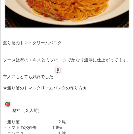
渡り蟹のトマトクリームパスタ
ソースは蟹のエキスとミソのコクでかなり濃厚に仕上がってます。
主人にもとても好評でした
★渡り蟹のトマトクリームパスタの作り方★
材料（２人前）
・渡り蟹 ２尾
・トマトの水煮缶 １缶※
・ニンニク １片