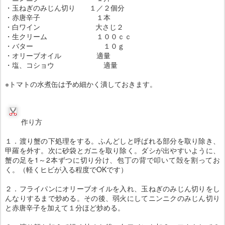
・玉ねぎのみじん切り １／２個分
・赤唐辛子 １本
・白ワイン 大さじ２
・生クリーム １００ｃｃ
・バター １０ｇ
・オリーブオイル 適量
・塩、コショウ 適量
※トマトの水煮缶は予め細かく潰しておきます。
作り方
１．渡り蟹の下処理をする。ふんどしと呼ばれる部分を取り除き、
甲羅を外す。次に砂袋とガニを取り除く。ダシが出やすいように、
蟹の足を1～2本ずつに切り分け、包丁の背で叩いて殻を割ってお
く。（軽くヒビが入る程度でOKです）
２．フライパンにオリーブオイルを入れ、玉ねぎのみじん切りをし
んなりするまで炒める。その後、弱火にしてニンニクのみじん切り
と赤唐辛子を加えて１分ほど炒める。