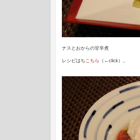
ナスとおからの甘辛煮
レシピはち
こちら
（←click）。