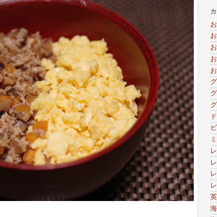
カ
お
お
お
お
お
グ
グ
グ
ド
ビ
ミ
レ
レ
レ
レ
英
海