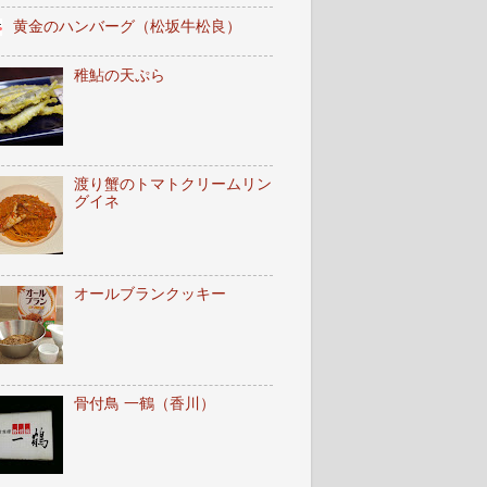
黄金のハンバーグ（松坂牛松良）
稚鮎の天ぷら
渡り蟹のトマトクリームリン
グイネ
オールブランクッキー
骨付鳥 一鶴（香川）