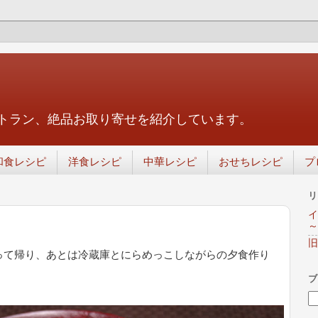
トラン、絶品お取り寄せを紹介しています。
和食レシピ
洋食レシピ
中華レシピ
おせちレシピ
プ
リ
イ
～
旧
って帰り、あとは冷蔵庫とにらめっこしながらの夕食作り
ブ