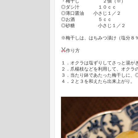
・梅干し ２個（※）
◎ダシ汁 １０ｃｃ
◎薄口醤油 小さじ１／２
◎お酒 ５ｃｃ
◎砂糖 小さじ１／２
※梅干しは、はちみつ漬け（塩分８
作り方
１．オクラは塩ずりしてさっと湯が
２．爪楊枝などを利用して、オクラ
３．当たり鉢であたった梅干しに、
４．２と３を和えたら出来上がり。