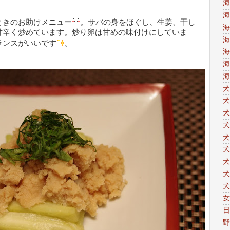
海
海
ときのお助けメニュー
。サバの身をほぐし、生姜、干し
海
甘辛く炒めています。炒り卵は甘めの味付けにしていま
海
ランスがいいです
。
海
海
海
犬
犬
犬
犬
犬
犬
犬
犬
犬
女
日
野