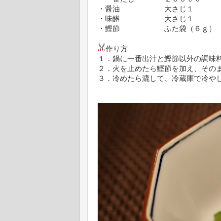
・醤油 大さじ１
・味醂 大さじ１
・鰹節 ふた袋（６ｇ）
作り方
１．鍋に一番出汁と鰹節以外の調味
２．火を止めたら鰹節を加え、その
３．冷めたら漉して、冷蔵庫で冷や