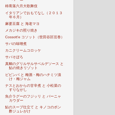
柿葺落六月大歌舞伎
イタリアンでおもてなし（２０１３
年６月）
麻婆豆腐 と 海老マヨ
メカジキの照り焼き
Cossott'e コソット（世田谷区弦巻）
サバの味噌煮
カニクリームコロッケ
サバそぼろ
真鯛のグリルサルサベルデソース と
鮎の焼きリゾット
ビビンパ と 梅酒・梅のハチミツ漬
け・梅ジャム
ナスとおからの甘辛煮 と 小松菜の
すりながし
魚介ラグーのフジッリ と バーニャ
カウダー
鮎のスープ仕立て と キノコのポン
酢ジュレがけ