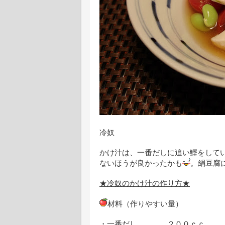
冷奴
かけ汁は、一番だしに追い鰹をして
ないほうが良かったかも
。絹豆腐
★冷奴のかけ汁の作り方★
材料（作りやすい量）
・一番だし ２００ｃｃ