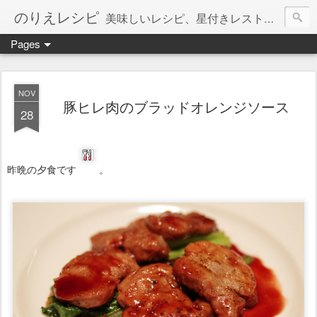
のりえレシピ
美味しいレシピ、星付きレストラン、絶品お取り寄せを紹介しています。
Pages
NOV
豚ヒレ肉のブラッドオレンジソース
28
昨晩の夕食です
。