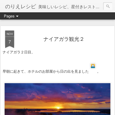
のりえレシピ
美味しいレシピ、星付きレストラン、絶品お取り寄せを紹介しています。
Pages
NOV
ナイアガラ観光２
7
ナイアガラ２日目。
早朝に起きて、ホテルのお部屋から日の出を見ました
。