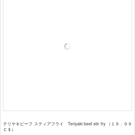
テリヤキビーフ スティアフライ Teriyaki beef stir fry （１９．９９
Ｃ＄）