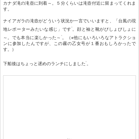
カナダ滝の滝壺に到着～。５分くらいは滝壺付近に留まってくれま
す。
ナイアガラの滝壺がどういう状況か一言でいいますと、「台風の現
地レポーターみたいな感じ」です
。顔と袖と靴がびしょびしょに
～。でも本当に楽しかった～
。（※他にもいろいろなアトラクショ
ンに参加したんですが、この霧の乙女号が１番おもしろかったで
す。）
下船後はちょっと遅めのランチにしました
。