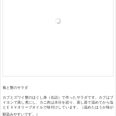
蕪と蟹のサラダ
カブとズワイ蟹のほぐし身（缶詰）で作ったサラダです。カブはブ
イヨンで蒸し煮にし、カニ肉は水分を絞り、蒸し器で温めてから塩
とＥＸＶオリーブオイルで味付けしています。（温めたほうが味が
馴染みやすいです
。）