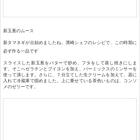
新玉葱のムース
新タマネギが出始めましたね。濱崎シェフのレシピで、この時期に
必ず作る一品です
スライスした新玉葱をバターで炒め、フタをして蒸し焼きにしま
す。そこへゼラチンとブイヨンを加え、バーミックスのミンサーを
使って潰します。さらに、７分立てした生クリームを加えて、器に
入れて冷蔵庫で固めました。上に乗せている茶色いものは、コンソ
メのゼリーです。