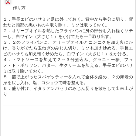
作り方
１．手長エビのハサミと足は外しておく。背中から半分に切り、背
わたと頭部の黒いものを取り除く。ミソは取っておく。
２．オリーブオイルを熱したフライパンに身の部分を入れ軽くソテ
ーし、白ワイン（大さじ１）をかけてたら一旦取り出す。
３．２のフライパンに、オリーブオイルとニンニクを加え火にか
け、香りがでたら玉ねぎのみじん切り、ミソも加え炒める。手長エ
ビのハサミも加え軽く炒めたら、白ワイン（大さじ１）をかける。
４．トマトソースを加えて２～３分煮込み、グラニュー糖、フュ
メ・ド・ポワソン、バター、生クリームを加える。手長エビのハサ
ミは取り除いておく。
５．茹で上がったスパゲッティーを入れて全体を絡め、２の海老の
身を戻し入れ、塩、コショウで味を整える。
６．盛り付け、イタリアンパセリのみじん切りを散らして出来上が
り