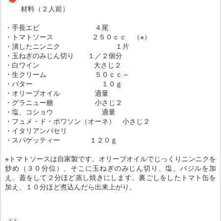
材料（２人前）
・手長エビ ４尾
・トマトソース ２５０ｃｃ （※）
・潰したニンニク １片
・玉ねぎのみじん切り １／２個分
・白ワイン 大さじ２
・生クリーム ５０ｃｃ～
・バター １０ｇ
・オリーブオイル 適量
・グラニュー糖 小さじ２
・塩、コショウ 適量
・フュメ・ド・ポワソン（オーネ） 小さじ２
・イタリアンパセリ
・スパゲッティー １２０ｇ
※トマトソースは自家製です。オリーブオイルでじっくりニンニクを
炒め（３０分位）、そこに玉ねぎのみじん切り、塩、バジルを加
え、蓋をして２分ほど蒸し焼きにします。裏ごしをしたトマト缶を
加え、１０分ほど煮込んだら出来上がり。