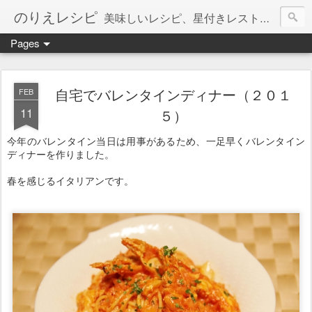
のりえレシピ
美味しいレシピ、星付きレストラン、絶品お取り寄せを紹介しています。
Pages
自宅でバレンタインディナー（２０１
FEB
11
５）
今年のバレンタイン当日は用事があるため、一足早くバレンタイン
ディナーを作りました。
春を感じるイタリアンです。