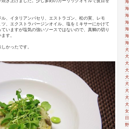
り焼き上げました。少し多めのガーリックオイルで皮目を
海
。
海
海
ジル、イタリアンパセリ、エストラゴン、松の実、レモ
海
ミツ、エクストラバージンオイル、塩をミキサーにかけて
海
っていますが塩気の強いソースではないので、真鯛の切り
います。
海
海
味しかったです。
犬
犬
犬
犬
犬
犬
犬
犬
犬
女
日
野