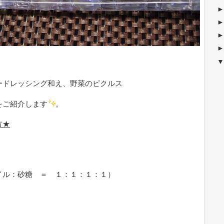
ードレッシング和え、野菜のピクルス
をご紹介します
。
方★
イル：砂糖 ＝ １：１：１：１）