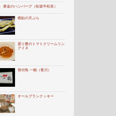
黄金のハンバーグ（松坂牛松良）
稚鮎の天ぷら
渡り蟹のトマトクリームリン
グイネ
骨付鳥 一鶴（香川）
オールブランクッキー