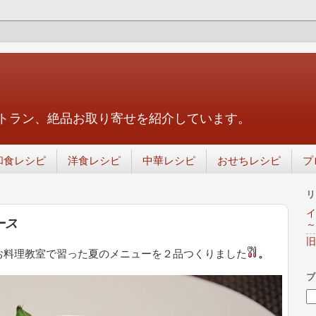
トラン、絶品お取り寄せを紹介しています。
和食レシピ
洋食レシピ
中華レシピ
おせちレシピ
プ
リ
イ
ース
～
旧
お料理教室で習った夏のメニューを２品つくりました
。
ブ