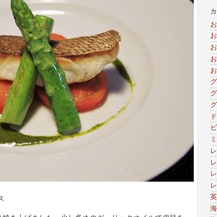
カ
お
お
お
お
お
グ
グ
グ
ド
ビ
ミ
レ
レ
レ
レ
英
ス
海