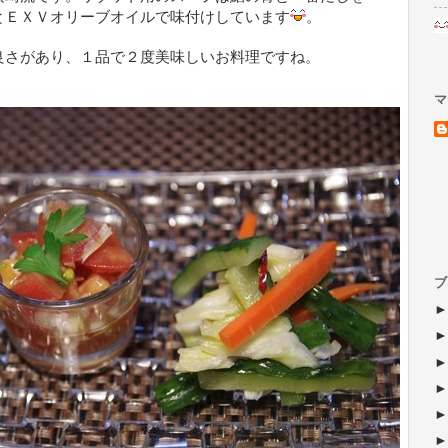
とＥＸＶオリーブオイルで味付けしています
。
良さがあり、１品で２度美味しいお料理ですね。
マ
ブ