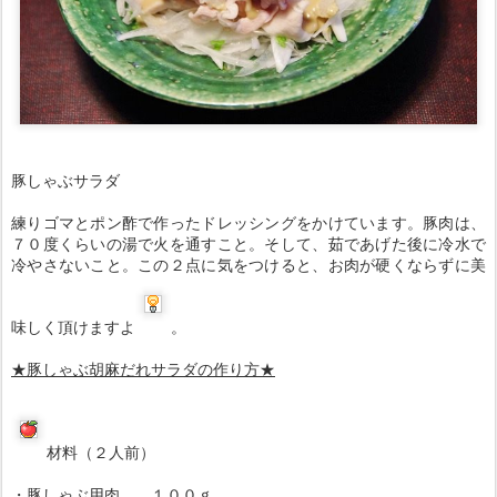
豚しゃぶサラダ
練りゴマとポン酢で作ったドレッシングをかけています。豚肉は、
７０度くらいの湯で火を通すこと。そして、茹であげた後に冷水で
冷やさないこと。この２点に気をつけると、お肉が硬くならずに美
味しく頂けますよ
。
★豚しゃぶ胡麻だれサラダの作り方★
材料（２人前）
・豚しゃぶ用肉 １００ｇ