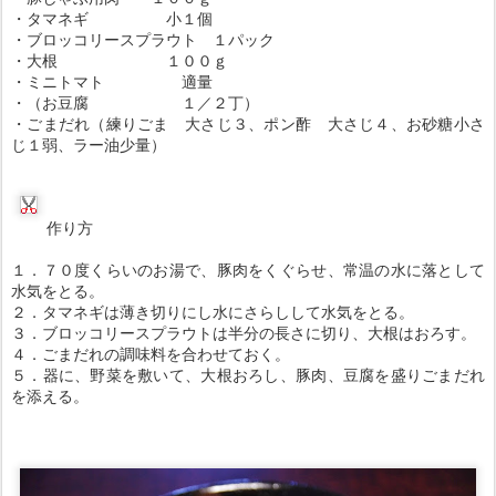
・タマネギ 小１個
・ブロッコリースプラウト １パック
・大根 １００ｇ
・ミニトマト 適量
・（お豆腐 １／２丁）
・ごまだれ（練りごま 大さじ３、ポン酢 大さじ４、お砂糖小さ
じ１弱、ラー油少量）
作り方
１．７０度くらいのお湯で、豚肉をくぐらせ、常温の水に落として
水気をとる。
２．タマネギは薄き切りにし水にさらしして水気をとる。
３．ブロッコリースプラウトは半分の長さに切り、大根はおろす。
４．ごまだれの調味料を合わせておく。
５．器に、野菜を敷いて、大根おろし、豚肉、豆腐を盛りごまだれ
を添える。