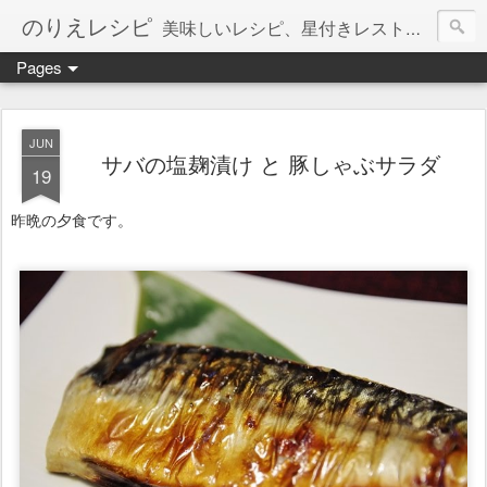
のりえレシピ
美味しいレシピ、星付きレストラン、絶品お取り寄せを紹介しています。
Pages
JUN
サバの塩麹漬け と 豚しゃぶサラダ
19
昨晩の夕食です。