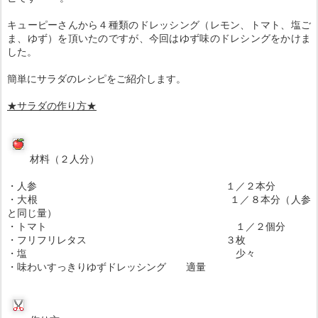
キューピーさんから４種類のドレッシング（レモン、トマト、塩ご
ま、ゆず）を頂いたのですが、今回はゆず味のドレシングをかけま
した。
簡単にサラダのレシピをご紹介します。
★サラダの
作り方
★
材料（２人分）
・人参 １／２本分
・大根 １／８本分（人参
と同じ量）
・トマト １／２個分
・フリフリレタス ３枚
・塩 少々
・味わいすっきりゆずドレッシング 適量