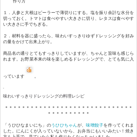
作り方
１．人参と大根はピーラーで薄切りにする。塩を振り余計な水分を
切っておく。トマトは食べやすい大きさに切り、レタスは食べやす
い大きさに手でちぎる。
２．材料を器に盛ったら、味わいすっきりゆずドレッシングを好み
の量をかけて出来上がり。
商品名の通りとてもすっきりしていますが、ちゃんと旨味も感じら
れます。お野菜本来の味を楽しめるドレッシングで、とても気に入
っています
。
味わいすっきりドレッシングの料理レシピ
＊＊＊＊＊＊＊＊＊＊＊＊＊＊＊＊＊＊＊＊＊＊＊＊＊＊＊＊＊＊
＊＊＊＊＊＊＊＊＊＊
「うひひなまいにち」の
うひひちゃん
が、
味噌餃子
を作ってくれま
した。にんにくが入っていないから、お弁当にもいいみたい！焼き
方も上手で、見ていたら私も作りたくなっちゃいました。