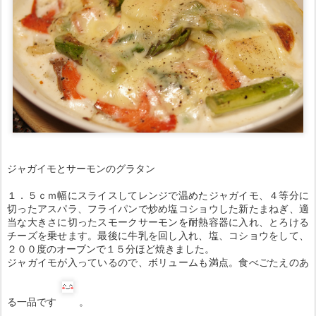
ジャガイモとサーモンのグラタン
１．５ｃｍ幅にスライスしてレンジで温めたジャガイモ、４等分に
切ったアスパラ、フライパンで炒め塩コショウした新たまねぎ、適
当な大きさに切ったスモークサーモンを耐熱容器に入れ、とろける
チーズを乗せます。最後に牛乳を回し入れ、塩、コショウをして、
２００度のオーブンで１５分ほど焼きました。
ジャガイモが入っているので、ボリュームも満点。食べごたえのあ
る一品です
。