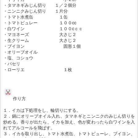
・タマネギみじん切り １／２個分
・ニンニクみじん切り １片分
・トマト水煮缶 １缶
・トマトピュレー １００cc
・白ワイン １００cｃｃ
・マヨネーズ 大さじ２
・生クリーム 大さじ２
・ブイヨン 固形１個
・オリーブオイル
・塩、コショウ
・パセリ
・ローリエ １枚
作り方
１．イカは下処理をし、輪切りにする。
２．鍋にオリーブオイル入れ、タマネギとニンニクのみじん切りを
炒める。香りが出たら、イカを加え、色が変わったら白ワインを入
れてアルコールを飛ばす。
３．
イカを取り出し、トマト水煮缶、トマトピューレ、ブイヨン、