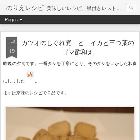
のりえレシピ
美味しいレシピ、星付きレストラン、絶品お取り寄せを紹介しています。
Pages
カツオのしぐれ煮 と イカと三つ葉の
FEB
19
ゴマ酢和え
昨晩の夕食です。
一番ダシを丁寧にとり、そのダシをいかした和食
にしました
。
まずは京味のレシピで２品です。