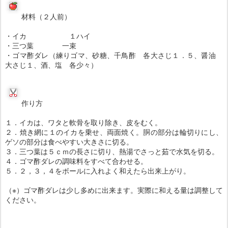
材料（２人前）
・イカ １ハイ
・三つ葉 一束
・ゴマ酢ダレ（練りゴマ、砂糖、千鳥酢 各大さじ１．５、醤油
大さじ１、酒、塩 各少々）
作り方
１．イカは、ワタと軟骨を取り除き、皮をむく。
２．焼き網に１のイカを乗せ、両面焼く。胴の部分は輪切りにし、
ゲソの部分は食べやすい大きさに切る。
３．三つ葉は５ｃｍの長さに切り、熱湯でさっと茹で水気を切る。
４．
ゴマ酢ダレの調味料をすべて合わせる。
５．２，３，４をボールに入れよく和えたら出来上がり。
（※）ゴマ酢ダレは少し多めに出来ます。実際に和える量は調整して
ください。