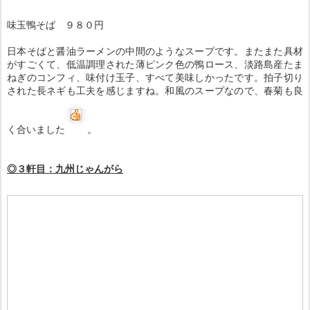
味玉鴨そば ９８０円
日本そばと醤油ラーメンの中間のようなスープです。またまた具材
がすごくて、低温調理された薄ピンク色の鴨ロース、淡路島産たま
ねぎのコンフィ、味付け玉子、すべて美味しかったです。拍子切り
された長ネギも工夫を感じますね。和風のスープなので、春菊も良
く合いました
。
◎３軒目：九州じゃんがら