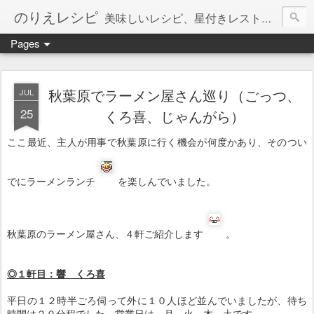
のりえレシピ
美味しいレシピ、星付きレストラン、絶品お取り寄せを紹介しています。
Pages
秋葉原でラーメン屋さん巡り（ごっつ、
JUL
25
くろ喜、じゃんがら）
ここ最近、主人が用事で秋葉原に行く機会が何度かあり、そのつい
でにラーメンランチ
を楽しんでいました。
秋葉原のラーメン屋さん、４軒ご紹介します
。
◎１軒目：響 くろ喜
平日の１２時半ごろ伺って外に１０人ほど並んでいましたが、待ち
時間は２０分程でした。営業日は、月、火、木、土です。