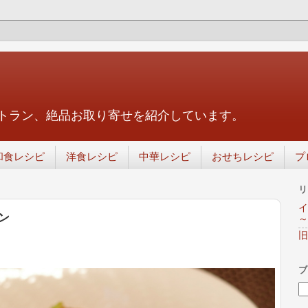
トラン、絶品お取り寄せを紹介しています。
和食レシピ
洋食レシピ
中華レシピ
おせちレシピ
プ
リ
イ
ン
～
旧
ブ