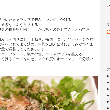
がついたままラップで包み、レンジにかける。
り過ぎないよう注意する）
マ
中身の種を取り除く。（かぼちゃの身もすこしとってお
粗みじん切りにした玉ねぎと輪切りにしたソーセージを炒
麦粉をいれてよく炒め、牛乳を加え全体にとろみがつくま
の量で調整してください。）
にハーブソルト、強めの塩、コショウで味を整える。
とろけるチーズをのせ、２００度のオーブンで１０分焼い
ブ