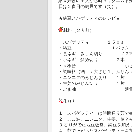
納豆好きの主人から時々リクエスト
日は２食目の納豆です（笑）。
★納豆スパゲッティのレシピ★
材料（２人前）
・スパゲッティ １５０ｇ
・納豆 １パック（タレ
・長ネギ みじん切り １／２
・小ネギ 斜め切り ２本
・豆板醤 小さじ
・調味料（酒 ：大さじ１、みりん
・ニンニクのみじん切り １片
・生姜のみじん切り １片
・ごま油 適
作り方
１．スパゲッティーは時間通り茹で
２．ごま油、ニンニク、生姜、長ネ
３.香りがでたら豆板醤、納豆を加
４．茹で上がったスパゲッティーを