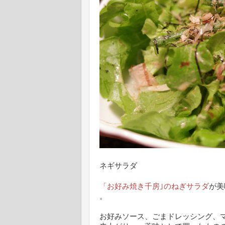
ネギサラダ
「お好み焼き千房｣のねぎサラダ
が美
。
お好みソース、ごまドレッシング、