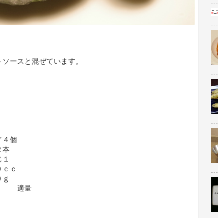
トソースと混ぜています。
４個
２本
１
ｃｃ
ｇ
ト 適量