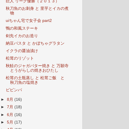
巨人 リーグ優勝（２０１３）
秋刀魚のお刺身 と 里芋とイカの煮
物
uiちゃん宅で女子会 part2
鴨の和風ステーキ
剣先イカのお造り
納豆パスタ と かぼちゃグラタン
イクラの醤油漬け
松茸のリゾット
秋鮭のジャガバター焼き と 万願寺
とうがらしの焼きおひたし
松茸の土瓶蒸し と 松茸ご飯 と
秋刀魚の塩焼き
ビビンパ
►
8月
(16)
►
7月
(18)
►
6月
(16)
►
5月
(17)