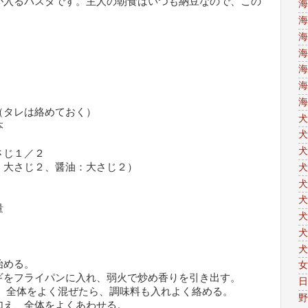
が入るパスタです。主人の朝食はいつも納豆なので、この
海
海
海
海
海
海
海
は絡めておく）
犬
本
犬
犬
１／２
：大さじ２、醤油：大さじ２）
犬
犬
犬
量
犬
犬
犬
始める。
女
ギをフライパンに入れ、弱火で炒め香りを引き出す。
日
え、全体をよく混ぜたら、調味料も入れよく絡める。
野
加え、全体をよくあわせる。