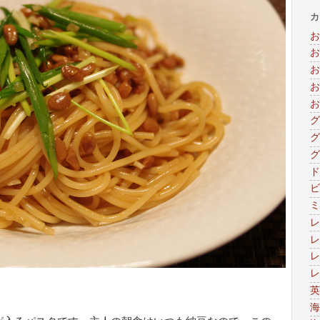
カ
お
お
お
お
お
グ
グ
グ
ド
ビ
ミ
レ
レ
レ
レ
英
海