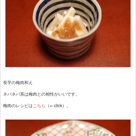
長芋の梅肉和え
ネバネバ系は梅肉との相性がいいです。
梅肉のレシピは
こちら
（←click）。