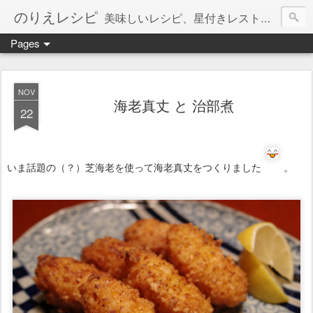
のりえレシピ
美味しいレシピ、星付きレストラン、絶品お取り寄せを紹介しています。
Pages
NOV
海老真丈 と 治部煮
22
いま話題の（？）芝海老を使って海老真丈をつくりました
。