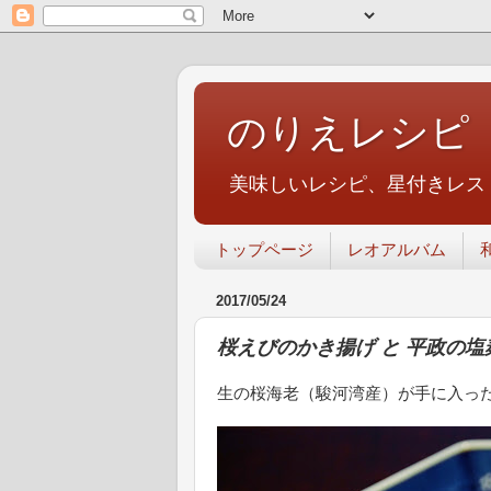
のりえレシピ
美味しいレシピ、星付きレス
トップページ
レオアルバム
2017/05/24
桜えびのかき揚げ と 平政の塩
生の桜海老（駿河湾産）が手に入っ