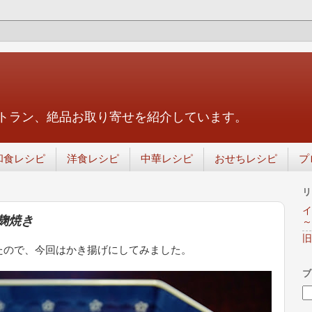
トラン、絶品お取り寄せを紹介しています。
和食レシピ
洋食レシピ
中華レシピ
おせちレシピ
プ
リ
イ
麹焼き
～
旧
たので、今回はかき揚げにしてみました。
ブ