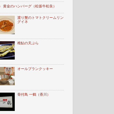
黄金のハンバーグ（松坂牛松良）
渡り蟹のトマトクリームリン
グイネ
稚鮎の天ぷら
オールブランクッキー
骨付鳥 一鶴（香川）