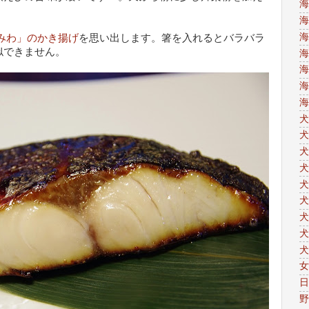
海
海
海
 みわ」のかき揚げ
を思い出します。箸を入れるとバラバラ
似できません。
海
海
海
海
犬
犬
犬
犬
犬
犬
犬
犬
犬
女
日
野