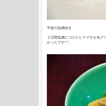
平政の塩麹焼き
２日間塩麹につけたヒラマサを魚グ
かったです
。