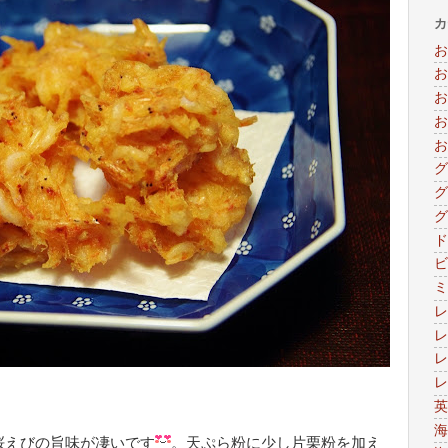
カ
お
お
お
お
お
グ
グ
グ
ド
ビ
ミ
レ
レ
レ
レ
英
海
桜えびの旨味が凄いです
。天ぷら粉に少し片栗粉を加え