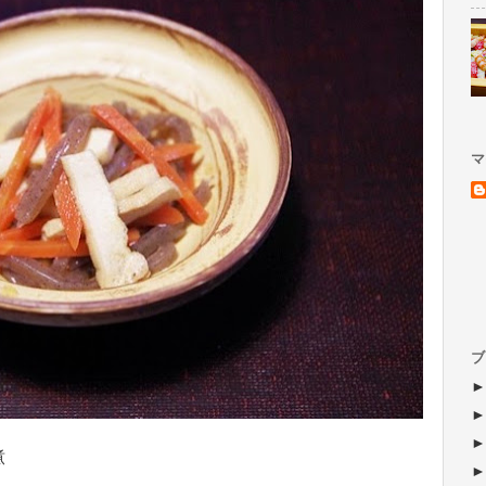
マ
ブ
煮