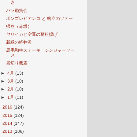
き
バラ鑑賞会
ボンゴレビアンコ と 帆立のソテー
帰燕（赤坂）
ヤリイカと空豆の葛粉揚げ
新緑の軽井沢
黒毛和牛ステーキ ジンジャーソー
ス
煮切り蕎麦
►
4月
(13)
►
3月
(10)
►
2月
(10)
►
1月
(11)
►
2016
(124)
►
2015
(124)
►
2014
(147)
►
2013
(186)