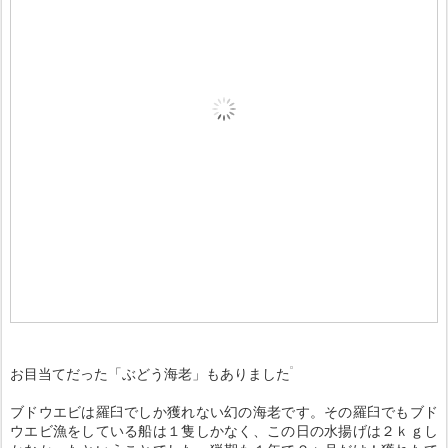
お目当てだった「ぶどう海老」もありました
ブドウエビは羅臼でしか獲れない幻の海老です。その羅臼でもブド
ウエビ漁をしている船は１隻しかなく、この日の水揚げは２ｋｇし