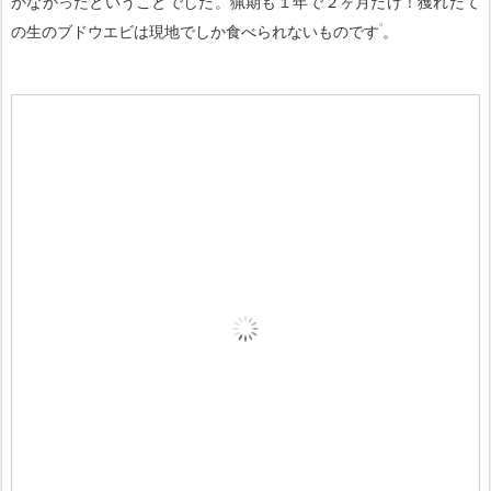
かなかったということでした。猟期も１年で２ヶ月だけ！獲れたて
の生のブドウエビは現地でしか食べられないものです
。