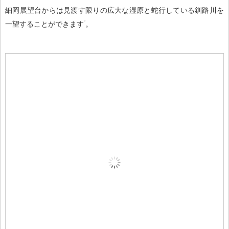
細岡展望台からは見渡す限りの広大な湿原と蛇行している釧路川を
一望することができます
。