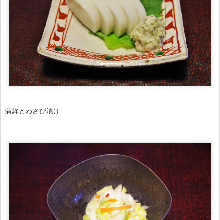
蒲鉾とわさび漬け