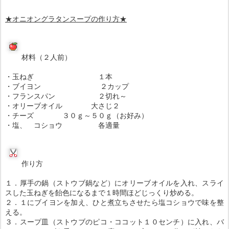
★オニオングラタンスープの作り方★
材料（２人前）
・玉ねぎ １本
・ブイヨン ２カップ
・フランスパン ２切れ～
・オリーブオイル 大さじ２
・チーズ ３０ｇ～５０ｇ（お好み）
・塩、 コショウ 各適量
作り方
１．厚手の鍋（ストウブ鍋など）にオリーブオイルを入れ、スライ
スした玉ねぎを飴色になるまで１時間ほどじっくり炒める。
２．１にブイヨンを加え、ひと煮立ちさせたら塩コショウで味を整
える。
３．スープ皿（ストウブのピコ・ココット１０センチ）に入れ、バ