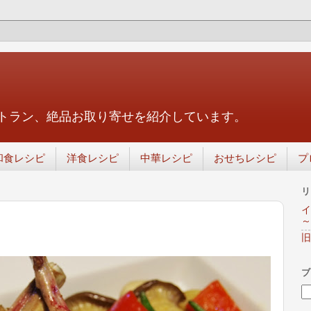
トラン、絶品お取り寄せを紹介しています。
和食レシピ
洋食レシピ
中華レシピ
おせちレシピ
プ
リ
イ
～
旧
ブ