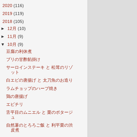
►
2020
(116)
►
2019
(119)
▼
2018
(105)
►
12月
(10)
►
11月
(9)
▼
10月
(9)
豆腐の利休煮
ブリの甘酢餡掛け
サーロインステーキ と 松茸のリゾ
ット
白エビの唐揚げ と 太刀魚のお造り
ラムチョップのハーブ焼き
鶏の唐揚げ
エビチリ
舌平目のムニエル と 栗のポタージ
ュ
自然薯のとろろご飯 と 利平栗の渋
皮煮