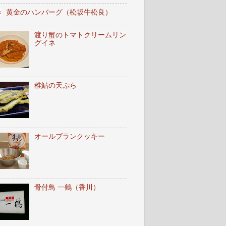
黄金のハンバーグ（松坂牛松良）
渡り蟹のトマトクリームリン
グイネ
稚鮎の天ぷら
オールブランクッキー
骨付鳥 一鶴（香川）