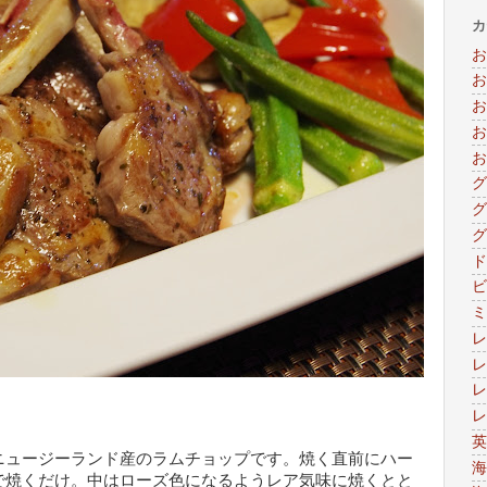
カ
お
お
お
お
お
グ
グ
グ
ド
ビ
ミ
レ
レ
レ
レ
英
ニュージーランド産のラムチョップです。焼く直前にハー
海
で焼くだけ。中はローズ色になるようレア気味に焼くとと