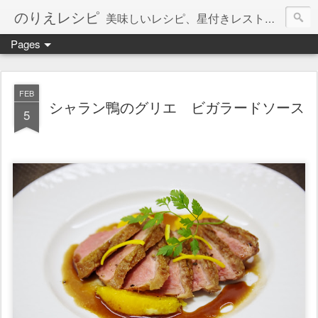
のりえレシピ
美味しいレシピ、星付きレストラン、絶品お取り寄せを紹介しています。
Pages
FEB
シャラン鴨のグリエ ビガラードソース
5