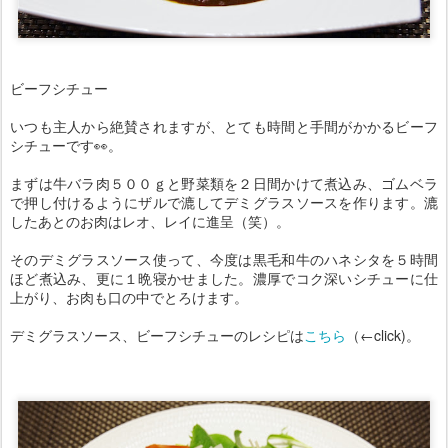
ビーフシチュー
いつも主人から絶賛されますが、とても時間と手間がかかるビーフ
シチューです👀。
まずは牛バラ肉５００ｇと野菜類を２日間かけて煮込み、ゴムベラ
で押し付けるようにザルで漉してデミグラスソースを作ります。漉
したあとのお肉はレオ、レイに進呈（笑）。
そのデミグラスソース使って、今度は黒毛和牛のハネシタを５時間
ほど煮込み、更に１晩寝かせました。濃厚でコク深いシチューに仕
上がり、お肉も口の中でとろけます。
デミグラスソース、ビーフシチューのレシピは
こちら
（←click)。