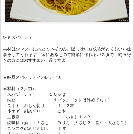
納豆スパゲティ
具材はシンプルに納豆とネギのみ。隠し味の豆板醤がとてもいい仕
事をしてくれます。家にあるもので簡単に作れるパスタで、納豆好
きの方にはおすすめの一品ですよ。
★納豆スパゲッティのレシピ★
🍎材料（２人前）
・スパゲッティ １５０ｇ
・納豆 １パック（タレは絡めておく）
・長ネギ みじん切り １／２本
・小ネギ 斜め切り ２本
・豆板醤 小さじ１／２
・調味料（酒 ：大さじ１、みりん：大さじ２、醤油：大さじ２）
・ニンニクのみじん切り １片
・生姜のみじん切り １片