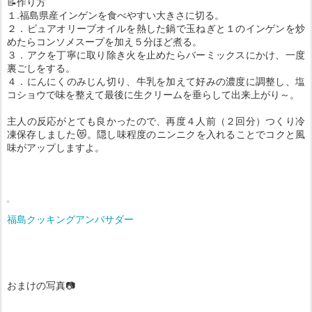
📝作り方
１.福島県産インゲンを食べやすい大きさに切る。
２．ピュアオリーブオイルを熱した鍋で玉ねぎと１のインゲンを炒
めたらコンソメスープを加え５分ほど煮る。
３．アクを丁寧に取り除き火を止めたらバーミックスにかけ、一度
裏ごしをする。
４．にんにくのみじん切り、牛乳を加えて好みの濃度に調整し、塩
コショウで味を整えて最後に生クリームを垂らして出来上がり～。
主人の反応がとても良かったので、再度４人前（２回分）つくり冷
凍保存しました😻。隠し味程度のニンニクを入れることでコクと風
味がアップしますよ。
福島クッキングアンバサダー
おまけの写真📷