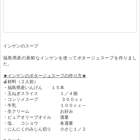
インゲンのスープ
福島県産の新鮮なインゲンを使ってポタージュスープを作りまし
た。
★インゲンのポタージュスープの作り方★
🍎材料（２人前）
・福島県産いんげん １５本
・玉ねぎスライス １／４個
・コンソメスープ ３００ｃｃ
・牛乳 １００ｃｃ～
・生クリーム お好み
・ピュアオリーブオイル 適量
・塩、 コショウ 各適量
・にんにくのみじん切り 小さじ１／２