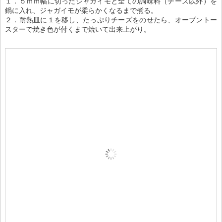
１．５ｍｍ幅に切ったジャガイモと全ての調味料（チーズ以外）を
鍋に入れ、ジャガイモが柔らかくなるまで煮る。
２．耐熱皿に１を移し、たっぷりチーズをのせたら、オーブントー
スターで焼き色が付くまで焼いて出来上がり。