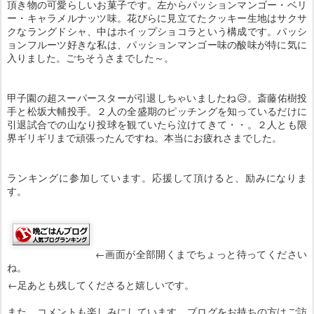
頂き物の可愛らしいお菓子です。左からパッションマンゴー・ベリ
ー・キャラメルナッツ味。花びらに見立てたクッキー生地はサクサ
クなラングドシャ、中はホイップショコラという構成です。パッシ
ョンフルーツ好きな私は、パッションマンゴー味の酸味が特に気に
入りました。ごちそうさまでした～。
甲子園の超スーパースターが引退しちゃいましたね😥。斎藤佑樹投
手と松坂大輔投手。２人の全盛期のピッチングを知っているだけに
引退試合での山なり投球を観ていたら泣けてきて・・。２人とも限
界ギリギリまで頑張ったんですね。本当にお疲れさまでした。
ランキングに参加しています。応援して頂けると、励みになりま
す。
←画面が全部開くまでちょっと待ってください
ね。
←足あとも残してくださると嬉しいです。
また、コメントも楽しみにしています。ブログをお持ちの方はご訪