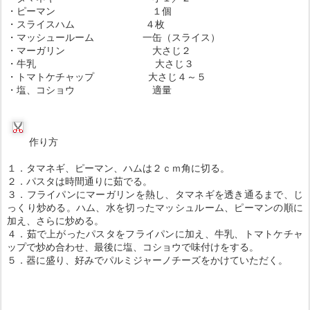
・ピーマン １個
・スライスハム ４枚
・マッシュールーム 一缶（スライス）
・マーガリン 大さじ２
・牛乳 大さじ３
・トマトケチャップ 大さじ４～５
・塩、コショウ 適量
作り方
１．タマネギ、ピーマン、ハムは２ｃｍ角に切る。
２．パスタは時間通りに茹でる。
３．フライパンにマーガリンを熱し、タマネギを透き通るまで、じ
っくり炒める。ハム、水を切ったマッシュルーム、ピーマンの順に
加え、さらに炒める。
４．茹で上がったパスタをフライパンに加え、牛乳、トマトケチャ
ップで炒め合わせ、最後に塩、コショウで味付けをする。
５．器に盛り、好みでパルミジャーノチーズをかけていただく。