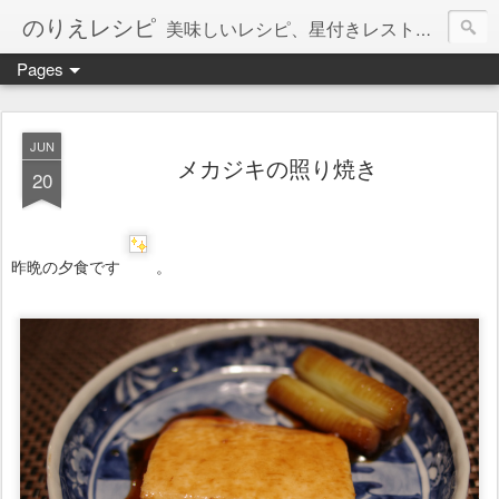
のりえレシピ
美味しいレシピ、星付きレストラン、絶品お取り寄せを紹介しています。
Pages
JUN
メカジキの照り焼き
20
昨晩の夕食です
。