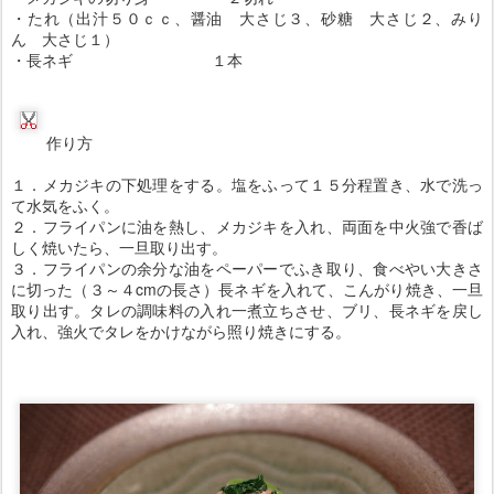
・たれ（出汁５０ｃｃ、醤油 大さじ３、砂糖 大さじ２、みり
ん 大さじ１）
・長ネギ １本
作り方
１．メカジキの下処理をする。塩をふって１５分程置き、水で洗っ
て水気をふく。
２．フライパンに油を熱し、メカジキを入れ、両面を中火強で香ば
しく焼いたら、一旦取り出す。
３．フライパンの余分な油をペーパーでふき取り、食べやい大きさ
に切った（３～４cmの長さ）長ネギを入れて、こんがり焼き、一旦
取り出す。タレの調味料の入れ一煮立ちさせ、ブリ、長ネギを戻し
入れ、強火でタレをかけながら照り焼きにする。