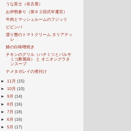
うな富士（名古屋）
お伊勢参り（第６２回式年遷宮）
牛肉とマッシュルームのフジッリ
ビビンパ
渡り蟹のトマトクリーム タリアテッ
レ
鰆の白味噌焼き
チキンのグリル（ハチミツとバルサ
ミコ酢風味） と オニオングラタ
ンスープ
ナメタガレイの煮付け
►
11月
(15)
►
10月
(10)
►
9月
(14)
►
8月
(16)
►
7月
(18)
►
6月
(16)
►
5月
(17)