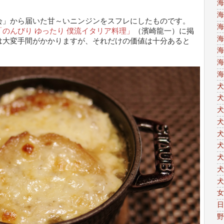
海
海
会」から届いた甘～いニンジンをスフレにしたものです。
海
「のんびり ゆったり 僕流イタリア料理」
（濱崎龍一）に掲
海
は大変手間がかかりますが、それだけの価値は十分あると
海
海
海
犬
犬
犬
犬
犬
犬
犬
犬
犬
女
日
野