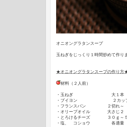
オニオングラタンスープ
玉ねぎをじっくり１時間炒めて作り
★オニオングラタンスープの作り方
材料（２人前）
・玉ねぎ 大１本
・ブイヨン ２カッ
・フランスパン ２切れ～
・オリーブオイル 大さじ２
・とろけるチーズ ３０ｇ～５
・塩、 コショウ 各適量