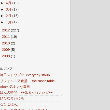
►
4月
(16)
►
3月
(17)
►
2月
(15)
►
1月
(17)
►
2012
(227)
►
2011
(19)
►
2010
(2)
►
2009
(5)
►
2008
(1)
互リンク
毎日ストウブ☆~everyday staub~
リフォルニア食堂－ the rustic table-
hokoの気ままな毎日
はんの時間 ++気まぐれレシピ++
ひひなまいにち
るひごはん。