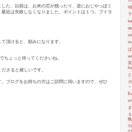
ロ
ました。以前は、お米の芯が残ったり、逆におじやっぽく
t
、最近は失敗しなくなりました。ポイントは１つ。ブイヨ
ラ
ka
d
u
して頂けると、励みになります。
m
ぱ
w
でちょっと待ってくださいね。
笑
ha
ださると嬉しいです。
と
す。ブログをお持ちの方はご訪問に伺いますので、ぜひ
ガ
～
E
u
ま
Ｓ
晩
T
の