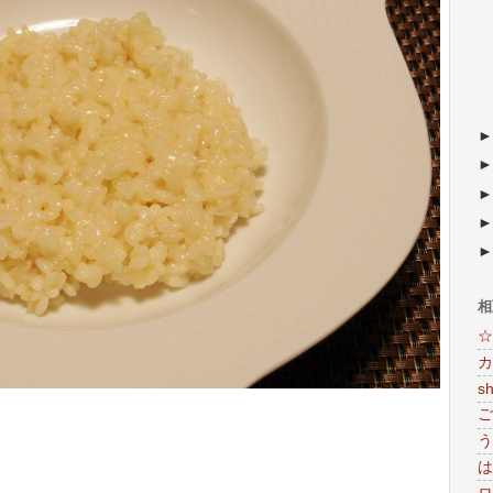
相
☆
カ
s
ご
う
は