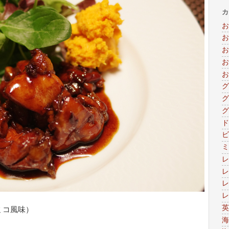
カ
お
お
お
お
お
グ
グ
グ
ド
ビ
ミ
レ
レ
レ
レ
英
ミコ風味）
海