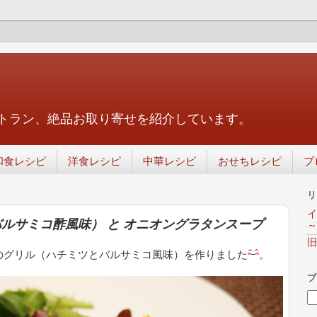
トラン、絶品お取り寄せを紹介しています。
和食レシピ
洋食レシピ
中華レシピ
おせちレシピ
プ
リ
イ
ルサミコ酢風味） と オニオングラタンスープ
～
旧
のグリル（ハチミツとバルサミコ風味）を作りました
。
ブ