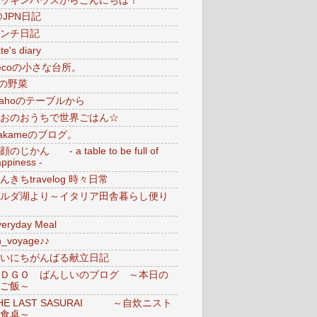
ッキンハウスからこんにちは！
@JPN日記
ンチ日記
te's diary
ecoの小さな台所。
iの野菜
ahoのテーブルから
おのおうちで世界ごはん☆
akameのブログ。
顔のじかん - a table to be full of
ppiness -
んきちtravelog 時々日常
ルダ湖より～イタリア田舎暮らし便り
veryday Meal
n_voyage♪♪
いにちがんばる献立日記
ＤＧＯ ばんしいのブログ ～本日の
ご飯～
HE LAST SASURAI ～自炊ニスト
食卓～