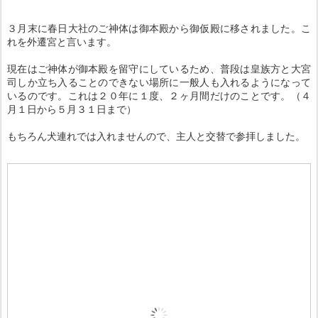
３月末に春日大社のご神体は御本殿から御仮殿に移されました。こ
れを外遷宮と言います。
現在はご神体が御本殿を留守にしているため、普段は皇族方と大宮
司しか立ち入ることのできない場所に一般人も入れるようになって
いるのです。これは２０年に１度、２ヶ月間だけのことです。（４
月１日から５月３１日まで）
もちろん犬連れでは入れませんので、主人と交替で参拝しました。