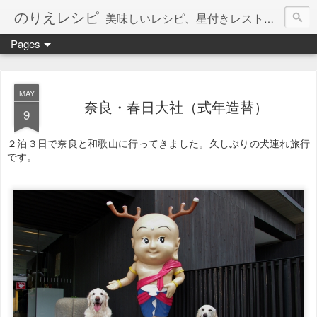
のりえレシピ
美味しいレシピ、星付きレストラン、絶品お取り寄せを紹介しています。
Pages
MAY
奈良・春日大社（式年造替）
9
２泊３日で奈良と和歌山に行ってきました。久しぶりの犬連れ旅行
です。