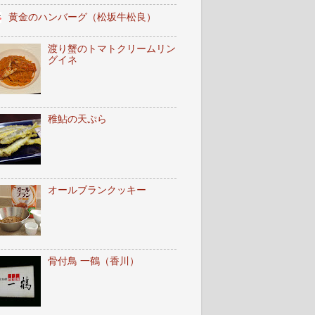
黄金のハンバーグ（松坂牛松良）
渡り蟹のトマトクリームリン
グイネ
稚鮎の天ぷら
オールブランクッキー
骨付鳥 一鶴（香川）