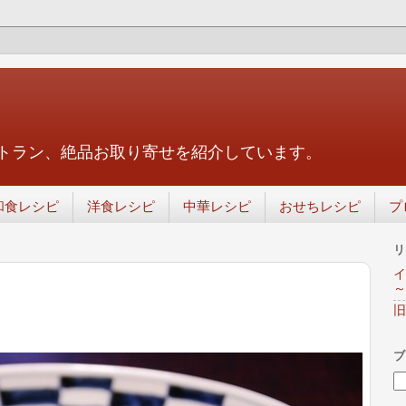
トラン、絶品お取り寄せを紹介しています。
和食レシピ
洋食レシピ
中華レシピ
おせちレシピ
プ
リ
イ
～
旧
ブ