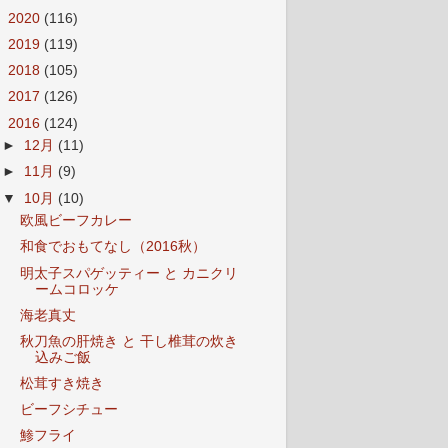
►
2020
(116)
►
2019
(119)
►
2018
(105)
►
2017
(126)
▼
2016
(124)
►
12月
(11)
►
11月
(9)
▼
10月
(10)
欧風ビーフカレー
和食でおもてなし（2016秋）
明太子スパゲッティー と カニクリ
ームコロッケ
海老真丈
秋刀魚の肝焼き と 干し椎茸の炊き
込みご飯
松茸すき焼き
ビーフシチュー
鯵フライ