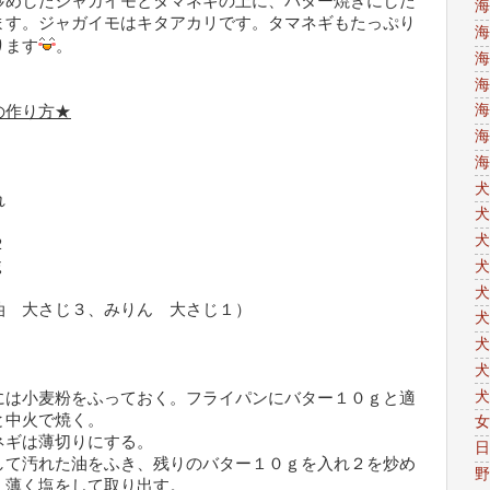
炒めしたジャガイモとタマネギの上に、バター焼きにした
海
ます。ジャガイモはキタアカリです。タマネギもたっぷり
海
ります
。
海
海
海
の作り方
★
海
海
犬
れ
犬
犬
２
ｇ
犬
犬
油 大さじ３、みりん 大さじ１）
犬
犬
犬
犬
には小麦粉をふっておく。フライパンにバター１０ｇと適
と中火で焼く。
女
ネギは薄切りにする。
日
して汚れた油をふき、残りのバター１０ｇを入れ２を炒め
野
く薄く塩をして取り出す。