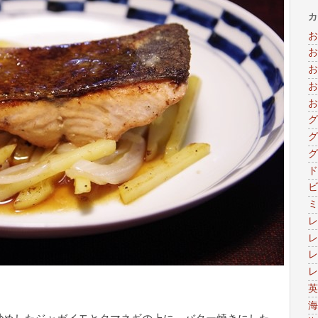
カ
お
お
お
お
お
グ
グ
グ
ド
ビ
ミ
レ
レ
レ
レ
英
海