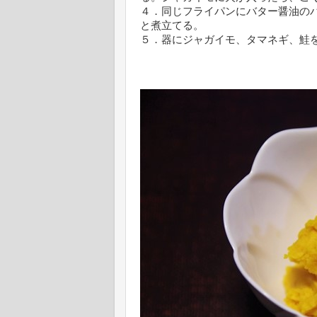
４．同じフライパンにバター醤油の
と煮立てる。
５．器にジャガイモ、タマネギ、鮭