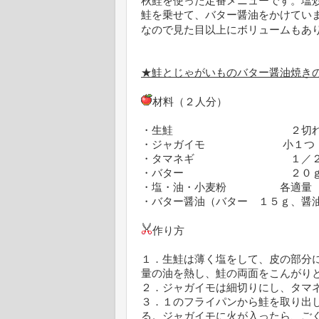
秋鮭を使った定番メニューです。塩
鮭を乗せて、バター醤油をかけてい
なので見た目以上にボリュームもあ
★鮭とじゃがいものバター醤油焼き
材料（２人分）
・生鮭 ２切
・ジャガイモ 小１つ
・タマネギ １／
・バター ２０
・塩・油・小麦粉 各適量
・バター醤油（バター １５ｇ、醤
作り方
１．生鮭は薄く塩をして、皮の部分
量の油を熱し、鮭の両面をこんがり
２．ジャガイモは細切りにし、タマ
３．１のフライパンから鮭を取り出
る。ジャガイモに火が入ったら、ご