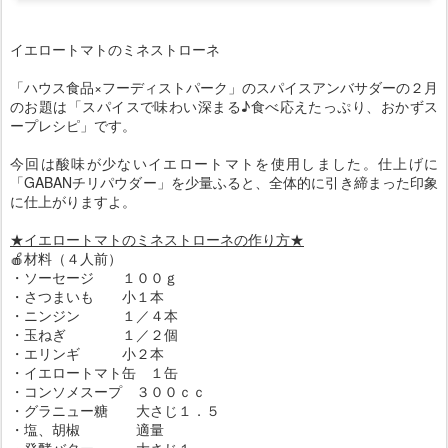
イエロートマトのミネストローネ
「ハウス食品×フーディストパーク」のスパイスアンバサダーの２月
のお題は「スパイスで味わい深まる♪食べ応えたっぷり、おかずス
ープレシピ」です。
今回は酸味が少ないイエロートマトを使用しました。仕上げに
「GABANチリパウダー」を少量ふると、全体的に引き締まった印象
に仕上がりますよ。
★イエロートマトのミネストローネの作り方★
🍎材料（４人前）
・ソーセージ １００ｇ
・さつまいも 小１本
・ニンジン １／４本
・玉ねぎ １／２個
・エリンギ 小２本
・イエロートマト缶 １缶
・コンソメスープ ３００ｃｃ
・グラニュー糖 大さじ１．５
・塩、胡椒 適量
・発酵バター 大さじ１