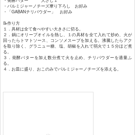
・パルミジャーノチーズ摩り下ろし お好み
・「GABANチリパウダー」 お好み
📝作り方
１．具材は全て食べやすい大きさに切る。
２．鍋にオリーブオイルを熱し、１の具材を全て入れて炒め、火が
回ったらトマトソース、コンソメスープを加える。沸騰したらアク
を取り除く、グラニュー糖、塩、胡椒を入れて弱火で１５分ほど煮
る。
３．発酵バターを加え数分煮て火を止め、チリパウダーを適量ふ
る。
４．お皿に盛り、おこのみでパルミジャーノチーズを添える。