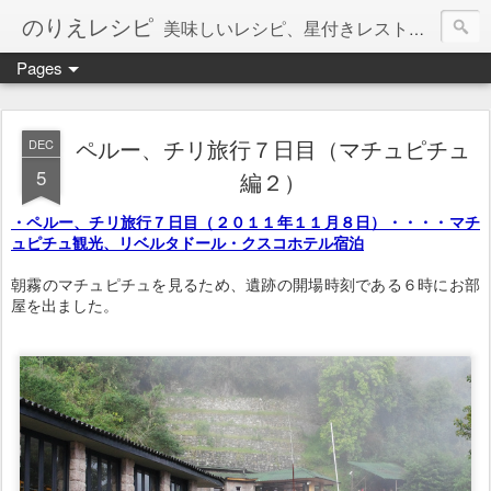
のりえレシピ
美味しいレシピ、星付きレストラン、絶品お取り寄せを紹介しています。
Pages
ペルー、チリ旅行７日目（マチュピチュ
DEC
5
編２）
・ペルー、チリ旅行７日目（２０１１年１１月８日）・・・・マチ
ュピチュ観光、リベルタドール・クスコホテル宿泊
朝霧のマチュピチュを見るため、遺跡の開場時刻である６時にお部
屋を出ました。