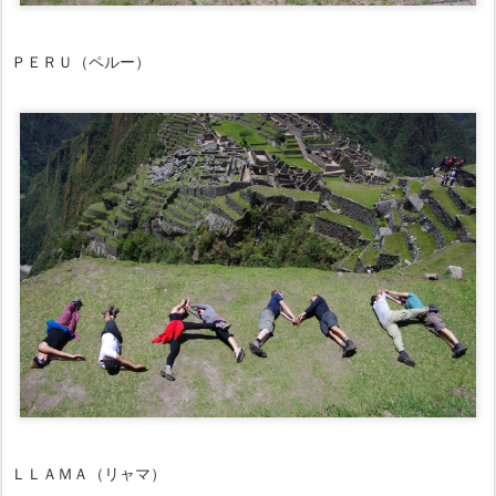
ＰＥＲＵ（ペルー）
ＬＬＡＭＡ（リャマ）